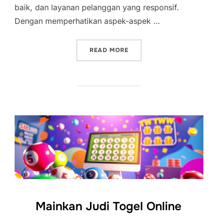
baik, dan layanan pelanggan yang responsif.
Dengan memperhatikan aspek-aspek …
“DAFTAR JUDI TOGEL ONLI
READ MORE
Mainkan Judi Togel Online