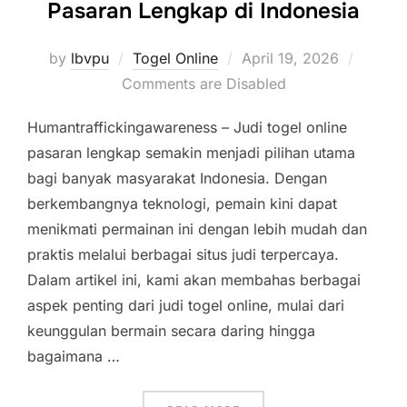
Pasaran Lengkap di Indonesia
Posted
by
lbvpu
Togel Online
April 19, 2026
on
Comments are Disabled
Humantraffickingawareness – Judi togel online
pasaran lengkap semakin menjadi pilihan utama
bagi banyak masyarakat Indonesia. Dengan
berkembangnya teknologi, pemain kini dapat
menikmati permainan ini dengan lebih mudah dan
praktis melalui berbagai situs judi terpercaya.
Dalam artikel ini, kami akan membahas berbagai
aspek penting dari judi togel online, mulai dari
keunggulan bermain secara daring hingga
bagaimana …