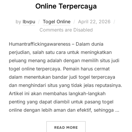
Online Terpercaya
Posted
by
lbvpu
Togel Online
April 22, 2026
on
Comments are Disabled
Humantraffickingawareness – Dalam dunia
perjudian, salah satu cara untuk meningkatkan
peluang menang adalah dengan memilih situs judi
togel online terpercaya. Pemain harus cermat
dalam menentukan bandar judi togel terpercaya
dan menghindari situs yang tidak jelas reputasinya.
Artikel ini akan membahas langkah-langkah
penting yang dapat diambil untuk pasang togel
online dengan lebih aman dan efektif, sehingga …
“MENANG BESAR DI SITUS
READ MORE