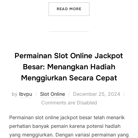
“SLOT ONLINE DENGAN RT
READ MORE
Permainan Slot Online Jackpot
Besar: Menangkan Hadiah
Menggiurkan Secara Cepat
Posted
by
lbvpu
Slot Online
December 25, 2024
on
Comments are Disabled
Permainan slot online jackpot besar telah menarik
perhatian banyak pemain karena potensi hadiah
yang menggiurkan. Dengan variasi permainan yang