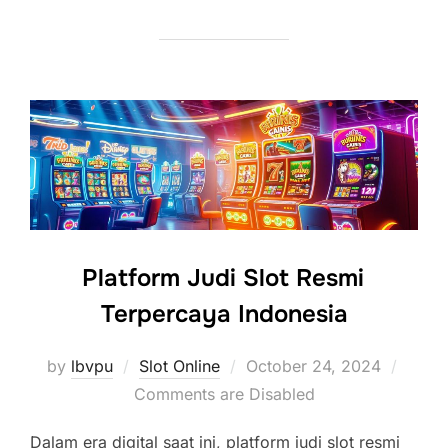
Platform Judi Slot Resmi
Terpercaya Indonesia
Posted
by
lbvpu
Slot Online
October 24, 2024
on
Comments are Disabled
Dalam era digital saat ini, platform judi slot resmi