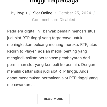
Tinggi Terpercaya
Posted
by
lbvpu
Slot Online
October 25, 2024
on
Comments are Disabled
Pada era digital ini, banyak pemain mencari situs
judi slot RTP tinggi yang terpercaya untuk
meningkatkan peluang menang mereka. RTP, atau
Return to Player, adalah metrik penting yang
mengindikasikan persentase pembayaran dari
permainan slot yang kembali ke pemain. Dengan
memilih daftar situs judi slot RTP tinggi, Anda
dapat menemukan permainan slot RTP tinggi yang
menawarkan …
“KUMPULAN SITUS JUDI S
READ MORE