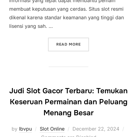
informasi yang tepat dapat membantu pemain
membuat keputusan yang cerdas. Situs slot resmi
dikenal karena standar keamanan yang tinggi dan
lisensi yang sah. …
“DAFTAR SITUS SLOT RES
READ MORE
Judi Slot Gacor Terbaru: Temukan
Keseruan Permainan dan Peluang
Menang Besar
Posted
by
lbvpu
Slot Online
December 22, 2024
on