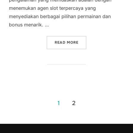
menemukan agen slot terpercaya yang
menyediakan berbagai pilihan permainan dan
bonus menarik. …
“TEMUKAN PERMAINAN JUD
READ MORE
Posts
1
2
pagination