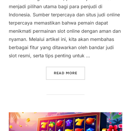
menjadi pilihan utama bagi para penjudi di
Indonesia. Sumber terpercaya dan situs judi online
terpercaya memastikan bahwa pemain dapat
menikmati permainan slot online dengan aman dan
nyaman. Melalui artikel ini, kita akan membahas
berbagai fitur yang ditawarkan oleh bandar judi
slot resmi, serta tips penting untuk …
“PLATFORM JUDI SLOT RE
READ MORE