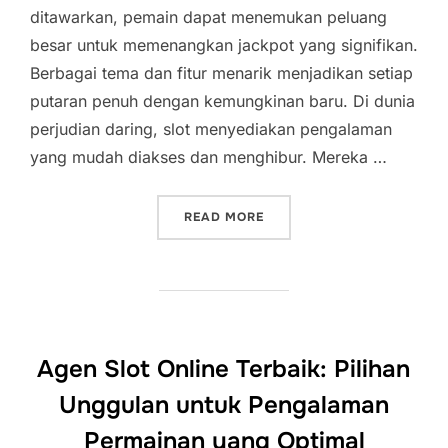
ditawarkan, pemain dapat menemukan peluang
besar untuk memenangkan jackpot yang signifikan.
Berbagai tema dan fitur menarik menjadikan setiap
putaran penuh dengan kemungkinan baru. Di dunia
perjudian daring, slot menyediakan pengalaman
yang mudah diakses dan menghibur. Mereka …
“PERMAINAN SLOT ONLIN
READ MORE
Agen Slot Online Terbaik: Pilihan
Unggulan untuk Pengalaman
Permainan yang Optimal