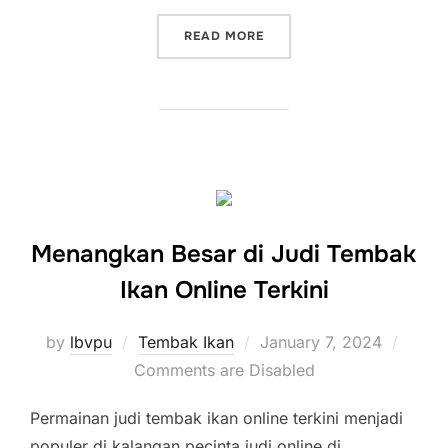
“AGEN TEMBAK IKAN TERB
READ MORE
Menangkan Besar di Judi Tembak
Ikan Online Terkini
Posted
by
lbvpu
Tembak Ikan
January 7, 2024
on
Comments are Disabled
Permainan judi tembak ikan online terkini menjadi
populer di kalangan pecinta judi online di