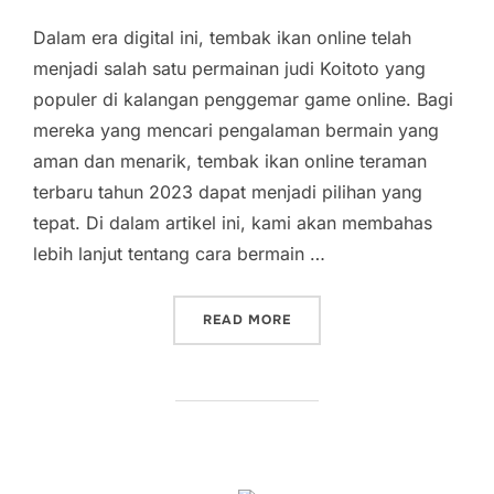
Dalam era digital ini, tembak ikan online telah
menjadi salah satu permainan judi Koitoto yang
populer di kalangan penggemar game online. Bagi
mereka yang mencari pengalaman bermain yang
aman dan menarik, tembak ikan online teraman
terbaru tahun 2023 dapat menjadi pilihan yang
tepat. Di dalam artikel ini, kami akan membahas
lebih lanjut tentang cara bermain …
“BERMAIN TEMBAK IKAN O
READ MORE