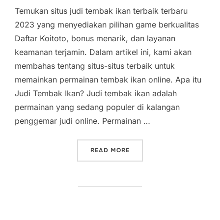
Temukan situs judi tembak ikan terbaik terbaru
2023 yang menyediakan pilihan game berkualitas
Daftar Koitoto, bonus menarik, dan layanan
keamanan terjamin. Dalam artikel ini, kami akan
membahas tentang situs-situs terbaik untuk
memainkan permainan tembak ikan online. Apa itu
Judi Tembak Ikan? Judi tembak ikan adalah
permainan yang sedang populer di kalangan
penggemar judi online. Permainan …
“SITUS JUDI TEMBAK IKAN
READ MORE