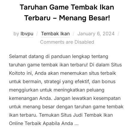
Taruhan Game Tembak Ikan
Terbaru – Menang Besar!
Posted
by
lbvpu
Tembak Ikan
January 6, 2024
on
Comments are Disabled
Selamat datang di panduan lengkap tentang
taruhan game tembak ikan terbaru! Di dalam Situs
Koitoto ini, Anda akan menemukan situs terbaik
untuk bermain, strategi yang efektif, dan bonus
menggiurkan untuk meningkatkan peluang
kemenangan Anda. Jangan lewatkan kesempatan
untuk menang besar dengan taruhan game tembak
ikan terbaru. Temukan Situs Judi Tembak Ikan
Online Terbaik Apabila Anda …