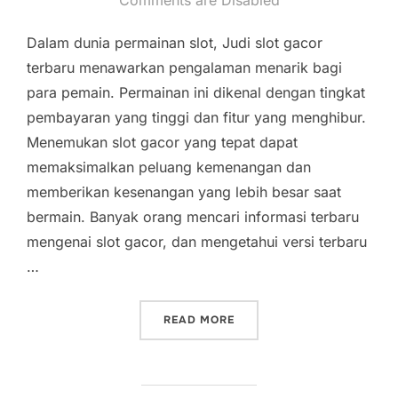
Comments are Disabled
Dalam dunia permainan slot, Judi slot gacor
terbaru menawarkan pengalaman menarik bagi
para pemain. Permainan ini dikenal dengan tingkat
pembayaran yang tinggi dan fitur yang menghibur.
Menemukan slot gacor yang tepat dapat
memaksimalkan peluang kemenangan dan
memberikan kesenangan yang lebih besar saat
bermain. Banyak orang mencari informasi terbaru
mengenai slot gacor, dan mengetahui versi terbaru
…
“JUDI SLOT GACOR TERB
READ MORE