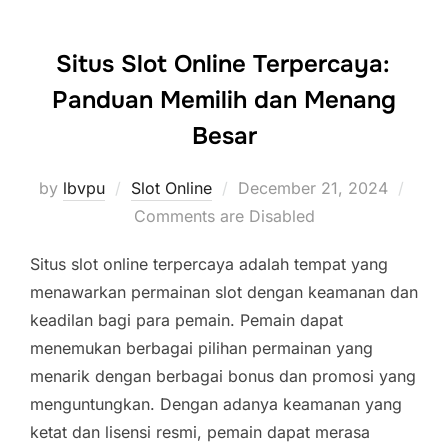
Situs Slot Online Terpercaya:
Panduan Memilih dan Menang
Besar
Posted
by
lbvpu
Slot Online
December 21, 2024
on
Comments are Disabled
Situs slot online terpercaya adalah tempat yang
menawarkan permainan slot dengan keamanan dan
keadilan bagi para pemain. Pemain dapat
menemukan berbagai pilihan permainan yang
menarik dengan berbagai bonus dan promosi yang
menguntungkan. Dengan adanya keamanan yang
ketat dan lisensi resmi, pemain dapat merasa