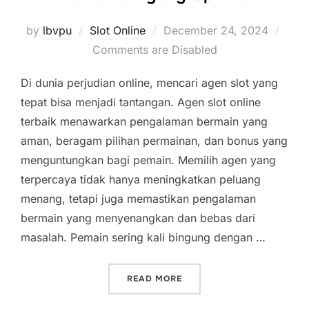
Posted
by
lbvpu
Slot Online
December 24, 2024
on
Comments are Disabled
Di dunia perjudian online, mencari agen slot yang
tepat bisa menjadi tantangan. Agen slot online
terbaik menawarkan pengalaman bermain yang
aman, beragam pilihan permainan, dan bonus yang
menguntungkan bagi pemain. Memilih agen yang
terpercaya tidak hanya meningkatkan peluang
menang, tetapi juga memastikan pengalaman
bermain yang menyenangkan dan bebas dari
masalah. Pemain sering kali bingung dengan …
“AGEN SLOT ONLINE TERB
READ MORE