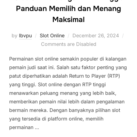
Panduan Memilih dan Menang
Maksimal
Posted
by
lbvpu
Slot Online
December 26, 2024
on
Comments are Disabled
Permainan slot online semakin populer di kalangan
pemain judi saat ini. Salah satu faktor penting yang
patut diperhatikan adalah Return to Player (RTP)
yang tinggi. Slot online dengan RTP tinggi
menawarkan peluang menang yang lebih baik,
memberikan pemain nilai lebih dalam pengalaman
bermain mereka. Dengan banyaknya pilihan slot
yang tersedia di platform online, memilih
permainan …