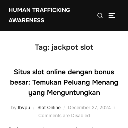
Skip
HUMAN TRAFFICKING
to
Search
TOGGLE
content
AWARENESS
for:
Tag:
jackpot slot
Situs slot online dengan bonus
besar: Temukan Peluang Menang
yang Menguntungkan
Posted
by
lbvpu
Slot Online
December 27, 2024
on
Comments are Disabled