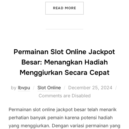
“SLOT ONLINE DENGAN RT
READ MORE
Permainan Slot Online Jackpot
Besar: Menangkan Hadiah
Menggiurkan Secara Cepat
Posted
by
lbvpu
Slot Online
December 25, 2024
on
Comments are Disabled
Permainan slot online jackpot besar telah menarik
perhatian banyak pemain karena potensi hadiah
yang menggiurkan. Dengan variasi permainan yang