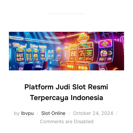
Platform Judi Slot Resmi
Terpercaya Indonesia
Posted
by
lbvpu
Slot Online
October 24, 2024
on
Comments are Disabled