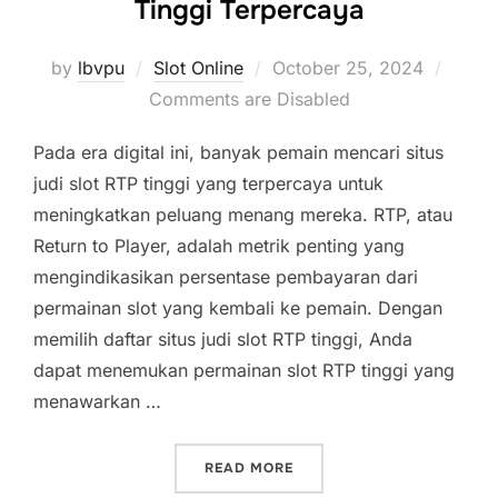
Tinggi Terpercaya
Posted
by
lbvpu
Slot Online
October 25, 2024
on
Comments are Disabled
Pada era digital ini, banyak pemain mencari situs
judi slot RTP tinggi yang terpercaya untuk
meningkatkan peluang menang mereka. RTP, atau
Return to Player, adalah metrik penting yang
mengindikasikan persentase pembayaran dari
permainan slot yang kembali ke pemain. Dengan
memilih daftar situs judi slot RTP tinggi, Anda
dapat menemukan permainan slot RTP tinggi yang
menawarkan …
“KUMPULAN SITUS JUDI S
READ MORE