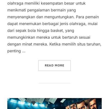
olahraga memiliki kesempatan besar untuk
menikmati pengalaman bermain yang
menyenangkan dan menguntungkan. Para pemain
dapat menemukan berbagai jenis olahraga, mulai
dari sepak bola hingga basket, yang
memungkinkan mereka untuk bertaruh sesuai
dengan minat mereka. Ketika memilih situs taruhan,
penting …
“SITUS SBOBET ONLINE T
READ MORE