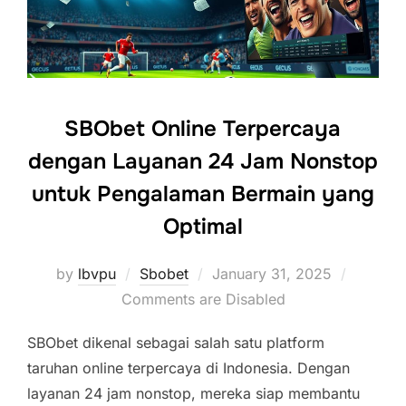
SBObet Online Terpercaya
dengan Layanan 24 Jam Nonstop
untuk Pengalaman Bermain yang
Optimal
Posted
by
lbvpu
Sbobet
January 31, 2025
on
Comments are Disabled
SBObet dikenal sebagai salah satu platform
taruhan online terpercaya di Indonesia. Dengan
layanan 24 jam nonstop, mereka siap membantu