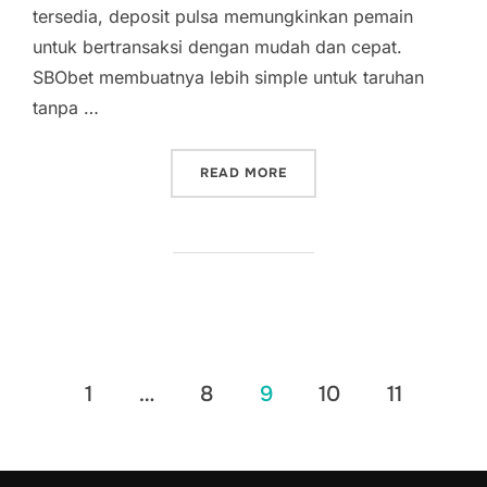
tersedia, deposit pulsa memungkinkan pemain
untuk bertransaksi dengan mudah dan cepat.
SBObet membuatnya lebih simple untuk taruhan
tanpa …
“SITUS TARUHAN SBOBET 
READ MORE
Posts
1
…
8
9
10
11
pagination