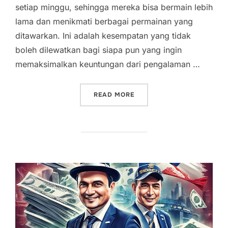
setiap minggu, sehingga mereka bisa bermain lebih
lama dan menikmati berbagai permainan yang
ditawarkan. Ini adalah kesempatan yang tidak
boleh dilewatkan bagi siapa pun yang ingin
memaksimalkan keuntungan dari pengalaman …
“BANDAR SBOBET RESMI 
READ MORE