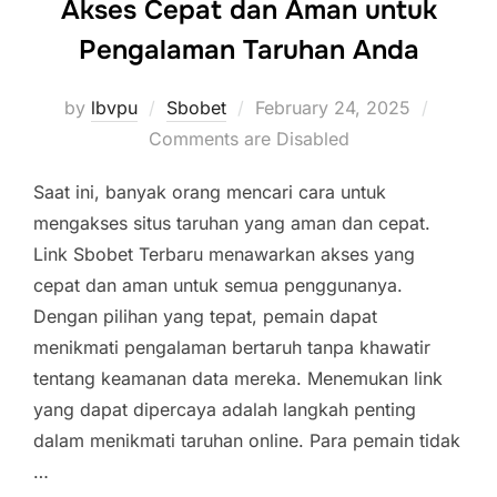
Akses Cepat dan Aman untuk
Pengalaman Taruhan Anda
Posted
by
lbvpu
Sbobet
February 24, 2025
on
Comments are Disabled
Saat ini, banyak orang mencari cara untuk
mengakses situs taruhan yang aman dan cepat.
Link Sbobet Terbaru menawarkan akses yang
cepat dan aman untuk semua penggunanya.
Dengan pilihan yang tepat, pemain dapat
menikmati pengalaman bertaruh tanpa khawatir
tentang keamanan data mereka. Menemukan link
yang dapat dipercaya adalah langkah penting
dalam menikmati taruhan online. Para pemain tidak
…