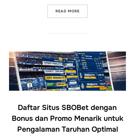
“LINK SBOBET TERBARU 
READ MORE
Daftar Situs SBOBet dengan
Bonus dan Promo Menarik untuk
Pengalaman Taruhan Optimal