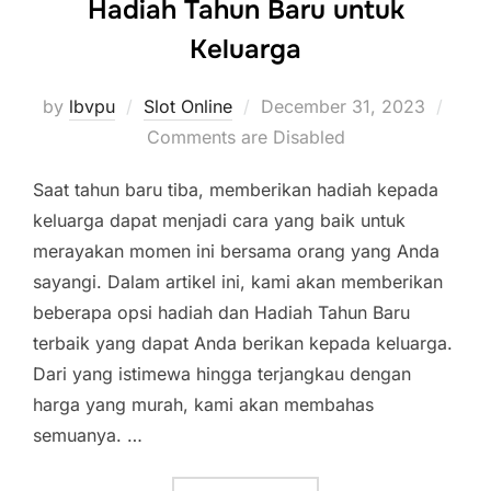
Hadiah Tahun Baru untuk
Keluarga
Posted
by
lbvpu
Slot Online
December 31, 2023
on
Comments are Disabled
Saat tahun baru tiba, memberikan hadiah kepada
keluarga dapat menjadi cara yang baik untuk
merayakan momen ini bersama orang yang Anda
sayangi. Dalam artikel ini, kami akan memberikan
beberapa opsi hadiah dan Hadiah Tahun Baru
terbaik yang dapat Anda berikan kepada keluarga.
Dari yang istimewa hingga terjangkau dengan
harga yang murah, kami akan membahas
semuanya. …