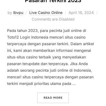
Pasaran Terkini 2023
Posted
by
lbvpu
Live Casino Online
April 16, 2024
on
Comments are Disabled
Pada tahun 2023, para pecinta judi online di
Toto12 Login Indonesia mencari situs casino
terpercaya dengan pasaran terkini. Dalam artikel
ini, kami akan memberikan informasi mengenai
situs-situs casino terbaik yang menyediakan
pasaran terupdate dan terpercaya. Jika Anda
adalah seorang pecinta judi online di Indonesia,
mencari situs casino terpercaya dengan pasaran
terkini menjadi prioritas utama pada …
“SITUS CASINO TERPERCA
READ MORE