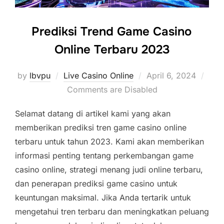
Prediksi Trend Game Casino
Online Terbaru 2023
Posted
by
lbvpu
Live Casino Online
April 6, 2024
on
Comments are Disabled
Selamat datang di artikel kami yang akan
memberikan prediksi tren game casino online
terbaru untuk tahun 2023. Kami akan memberikan
informasi penting tentang perkembangan game
casino online, strategi menang judi online terbaru,
dan penerapan prediksi game casino untuk
keuntungan maksimal. Jika Anda tertarik untuk
mengetahui tren terbaru dan meningkatkan peluang