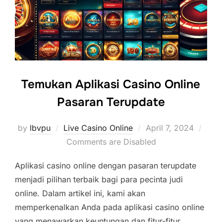
Temukan Aplikasi Casino Online
Pasaran Terupdate
Posted
by
lbvpu
Live Casino Online
April 7, 2024
on
Comments are Disabled
Aplikasi casino online dengan pasaran terupdate
menjadi pilihan terbaik bagi para pecinta judi
online. Dalam artikel ini, kami akan
memperkenalkan Anda pada aplikasi casino online
yang menawarkan keuntungan dan fitur-fitur