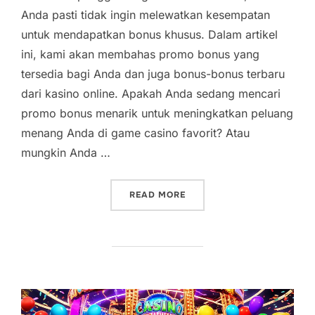
Anda pasti tidak ingin melewatkan kesempatan
untuk mendapatkan bonus khusus. Dalam artikel
ini, kami akan membahas promo bonus yang
tersedia bagi Anda dan juga bonus-bonus terbaru
dari kasino online. Apakah Anda sedang mencari
promo bonus menarik untuk meningkatkan peluang
menang Anda di game casino favorit? Atau
mungkin Anda …
“DAPATKAN BONUS KHUSU
READ MORE