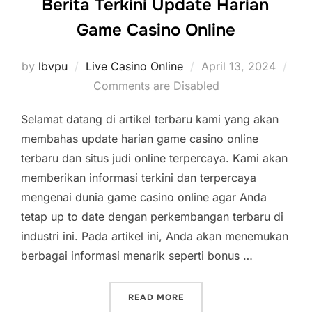
Berita Terkini Update Harian
Game Casino Online
Posted
by
lbvpu
Live Casino Online
April 13, 2024
on
Comments are Disabled
Selamat datang di artikel terbaru kami yang akan
membahas update harian game casino online
terbaru dan situs judi online terpercaya. Kami akan
memberikan informasi terkini dan terpercaya
mengenai dunia game casino online agar Anda
tetap up to date dengan perkembangan terbaru di
industri ini. Pada artikel ini, Anda akan menemukan
berbagai informasi menarik seperti bonus …
“BERITA TERKINI UPDATE 
READ MORE