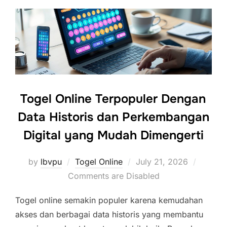
Togel Online Terpopuler Dengan
Data Historis dan Perkembangan
Digital yang Mudah Dimengerti
Posted
by
lbvpu
Togel Online
July 21, 2026
on
Comments are Disabled
Togel online semakin populer karena kemudahan
akses dan berbagai data historis yang membantu