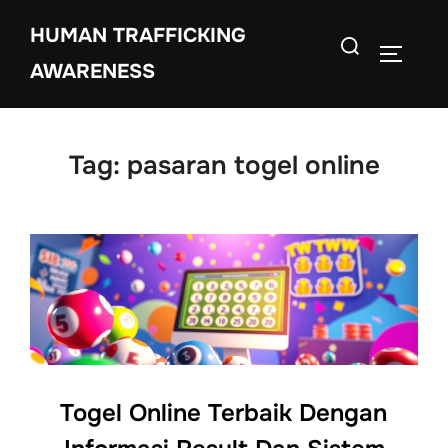
Skip
HUMAN TRAFFICKING
Search
to
TOGGLE
for:
content
AWARENESS
Tag:
pasaran togel online
Togel Online Terbaik Dengan