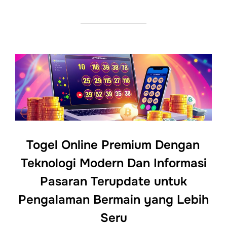
Togel Online Premium Dengan
Teknologi Modern Dan Informasi
Pasaran Terupdate untuk
Pengalaman Bermain yang Lebih
Seru