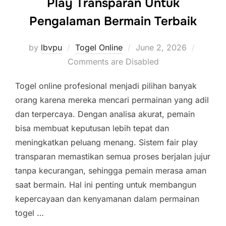
Play Transparan Untuk
Pengalaman Bermain Terbaik
Posted
by
lbvpu
Togel Online
June 2, 2026
on
Comments are Disabled
Togel online profesional menjadi pilihan banyak
orang karena mereka mencari permainan yang adil
dan terpercaya. Dengan analisa akurat, pemain
bisa membuat keputusan lebih tepat dan
meningkatkan peluang menang. Sistem fair play
transparan memastikan semua proses berjalan jujur
tanpa kecurangan, sehingga pemain merasa aman
saat bermain. Hal ini penting untuk membangun
kepercayaan dan kenyamanan dalam permainan
togel …