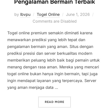
Pengalaman Bermain Terbaik
Posted
by
lbvpu
Togel Online
June 1, 2026
on
Comments are Disabled
Togel online premium semakin diminati karena
menawarkan prediksi yang lebih tepat dan
pengalaman bermain yang aman. Situs dengan
prediksi presisi dan server berkualitas modern
memberikan peluang lebih baik bagi pemain untuk
menang dengan rasa aman. Mereka yang mencari
togel online bukan hanya ingin bermain, tapi juga
ingin mendapat layanan yang terpercaya. Server
yang aman menjaga data …
“TOGEL ONLINE PREMIUM 
READ MORE