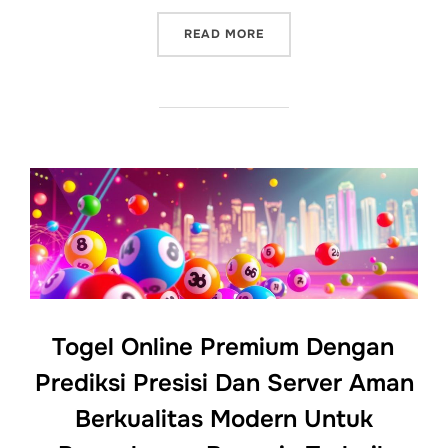
“TOGEL ONLINE PROFESIO
READ MORE
Togel Online Premium Dengan
Prediksi Presisi Dan Server Aman
Berkualitas Modern Untuk