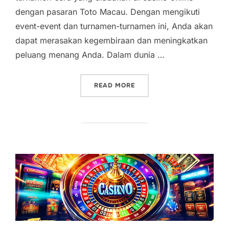
dengan pasaran Toto Macau. Dengan mengikuti
event-event dan turnamen-turnamen ini, Anda akan
dapat merasakan kegembiraan dan meningkatkan
peluang menang Anda. Dalam dunia …
“EVENT CASINO ONLINE T
READ MORE