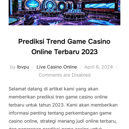
Prediksi Trend Game Casino
Online Terbaru 2023
Posted
by
lbvpu
Live Casino Online
April 6, 2024
on
Comments are Disabled
Selamat datang di artikel kami yang akan
memberikan prediksi tren game casino online
terbaru untuk tahun 2023. Kami akan memberikan
informasi penting tentang perkembangan game
casino online, strategi menang judi online terbaru,
dan penerapan prediksi game casino untuk