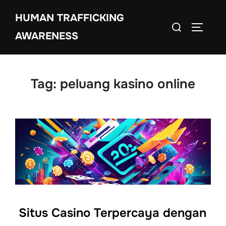
Skip
HUMAN TRAFFICKING
to
Search
TOGGLE
content
AWARENESS
for:
Tag:
peluang kasino online
Situs Casino Terpercaya dengan