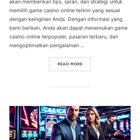
akan memberikan tips, saran, dan strategi untuk
memilih game casino online terkini yang sesuai
dengan keinginan Anda. Dengan informasi yang
kami berikan, Anda akan dapat menemukan game
casino online terpopuler, pasaran terbaru, dan
mengoptimalkan pengalaman …
“PANDUAN TIPS MEMILIH G
READ MORE