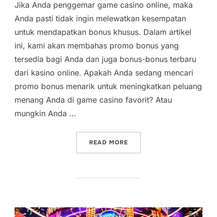
Jika Anda penggemar game casino online, maka
Anda pasti tidak ingin melewatkan kesempatan
untuk mendapatkan bonus khusus. Dalam artikel
ini, kami akan membahas promo bonus yang
tersedia bagi Anda dan juga bonus-bonus terbaru
dari kasino online. Apakah Anda sedang mencari
promo bonus menarik untuk meningkatkan peluang
menang Anda di game casino favorit? Atau
mungkin Anda …
“DAPATKAN BONUS KHUSU
READ MORE