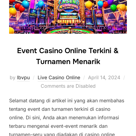
Event Casino Online Terkini &
Turnamen Menarik
Posted
by
lbvpu
Live Casino Online
April 14, 2024
on
Comments are Disabled
Selamat datang di artikel ini yang akan membahas
tentang event dan turnamen terkini di casino
online. Di sini, Anda akan menemukan informasi
terbaru mengenai event-event menarik dan
turnamen-seru yang diadakan di casino online