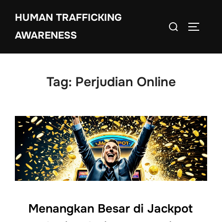
Skip
HUMAN TRAFFICKING
to
Search
TOGGLE
content
AWARENESS
for:
Tag:
Perjudian Online
Menangkan Besar di Jackpot