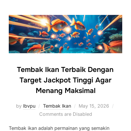
Tembak Ikan Terbaik Dengan
Target Jackpot Tinggi Agar
Menang Maksimal
Posted
by
lbvpu
Tembak Ikan
May 15, 2026
on
Comments are Disabled
Tembak ikan adalah permainan yang semakin