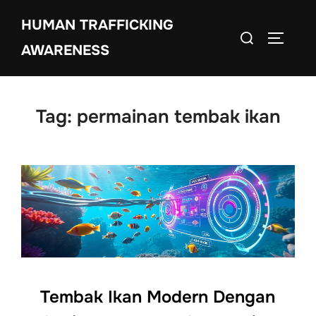
Skip
HUMAN TRAFFICKING
to
Search
TOGGLE
content
AWARENESS
for:
Tag:
permainan tembak ikan
Tembak Ikan Modern Dengan