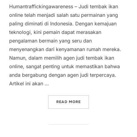
Humantraffickingawareness – Judi tembak ikan
online telah menjadi salah satu permainan yang
paling diminati di Indonesia. Dengan kemajuan
teknologi, kini pemain dapat merasakan
pengalaman bermain yang seru dan
menyenangkan dari kenyamanan rumah mereka.
Namun, dalam memilih agen judi tembak ikan
online, sangat penting untuk memastikan bahwa
anda bergabung dengan agen judi terpercaya.
Artikel ini akan …
“AGEN JUDI TEMBAK IKAN 
READ MORE