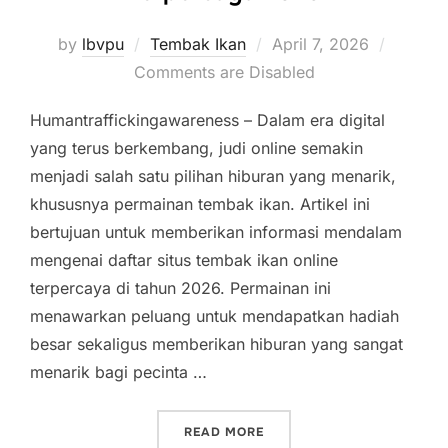
Posted
by
lbvpu
Tembak Ikan
April 7, 2026
on
Comments are Disabled
Humantraffickingawareness – Dalam era digital
yang terus berkembang, judi online semakin
menjadi salah satu pilihan hiburan yang menarik,
khususnya permainan tembak ikan. Artikel ini
bertujuan untuk memberikan informasi mendalam
mengenai daftar situs tembak ikan online
terpercaya di tahun 2026. Permainan ini
menawarkan peluang untuk mendapatkan hadiah
besar sekaligus memberikan hiburan yang sangat
menarik bagi pecinta …
“DAFTAR SITUS TEMBAK I
READ MORE