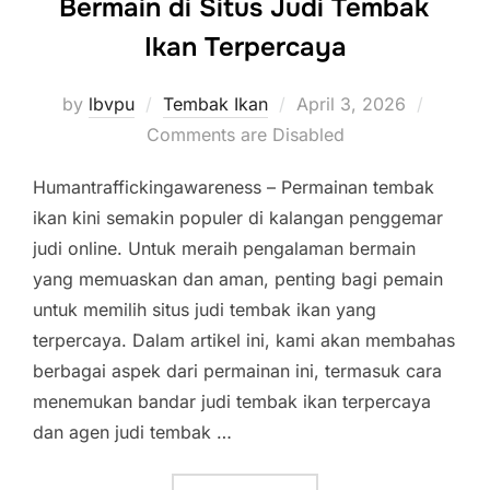
Bermain di Situs Judi Tembak
Ikan Terpercaya
Posted
by
lbvpu
Tembak Ikan
April 3, 2026
on
Comments are Disabled
Humantraffickingawareness – Permainan tembak
ikan kini semakin populer di kalangan penggemar
judi online. Untuk meraih pengalaman bermain
yang memuaskan dan aman, penting bagi pemain
untuk memilih situs judi tembak ikan yang
terpercaya. Dalam artikel ini, kami akan membahas
berbagai aspek dari permainan ini, termasuk cara
menemukan bandar judi tembak ikan terpercaya
dan agen judi tembak …