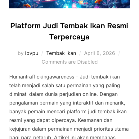
Platform Judi Tembak Ikan Resmi
Terpercaya
Posted
by
lbvpu
Tembak Ikan
April 8, 2026
on
Comments are Disabled
Humantraffickingawareness – Judi tembak ikan
telah menjadi salah satu permainan yang paling
diminati dalam dunia perjudian online. Dengan
pengalaman bermain yang interaktif dan menarik,
banyak pemain mencari platform judi tembak ikan
resmi yang dapat dipercaya. Keamanan dan
kejujuran dalam permainan menjadi prioritas utama
bagi para petaruh. Artikel ini akan membahas