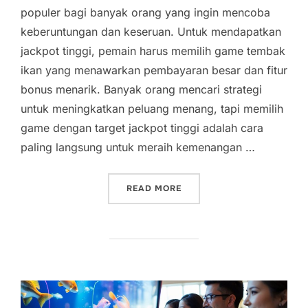
populer bagi banyak orang yang ingin mencoba
keberuntungan dan keseruan. Untuk mendapatkan
jackpot tinggi, pemain harus memilih game tembak
ikan yang menawarkan pembayaran besar dan fitur
bonus menarik. Banyak orang mencari strategi
untuk meningkatkan peluang menang, tapi memilih
game dengan target jackpot tinggi adalah cara
paling langsung untuk meraih kemenangan …
“TEMBAK IKAN TERBAIK D
READ MORE