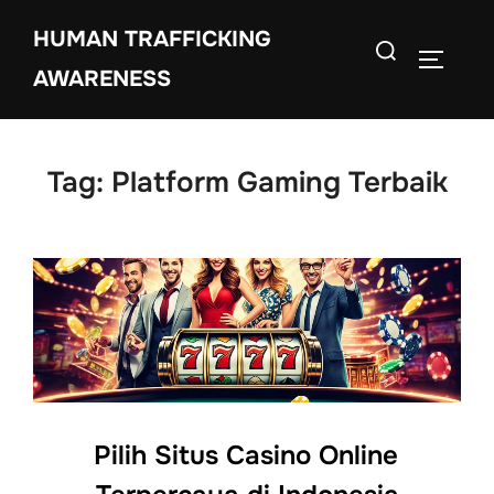
Skip
HUMAN TRAFFICKING
Search
to
TOGGLE
for:
content
AWARENESS
Tag:
Platform Gaming Terbaik
Pilih Situs Casino Online