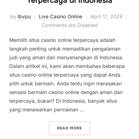
Terpercaya di Indonesia
Posted
by
lbvpu
Live Casino Online
April 17, 2024
on
Comments are Disabled
Memilih situs casino online terpercaya adalah
langkah penting untuk memastikan pengalaman
judi yang aman dan menyenangkan di Indonesia.
Dalam artikel ini, kami akan membahas beberapa
situs casino online terpercaya yang dapat Anda
pilih untuk bermain. Anda tentu ingin merasakan
sensasi bermain casino online dengan aman dan
terpercaya, bukan? Di Indonesia, banyak situs
yang menawarkan permainan …
“PILIH SITUS CASINO ONL
READ MORE