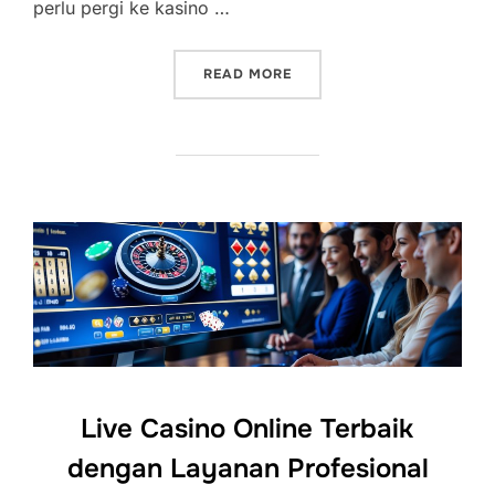
perlu pergi ke kasino …
“LIVE CASINO ONLINE MO
READ MORE
Live Casino Online Terbaik
dengan Layanan Profesional