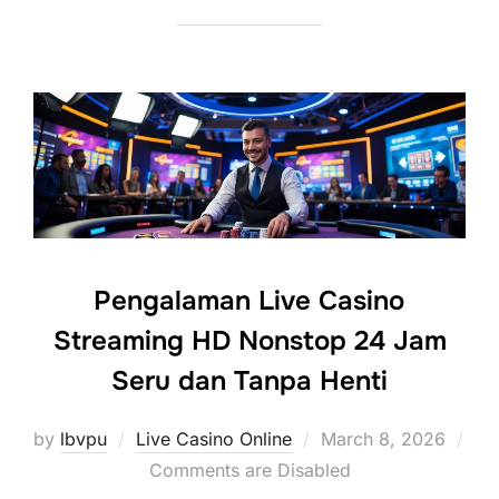
Pengalaman Live Casino
Streaming HD Nonstop 24 Jam
Seru dan Tanpa Henti
Posted
by
lbvpu
Live Casino Online
March 8, 2026
on
Comments are Disabled