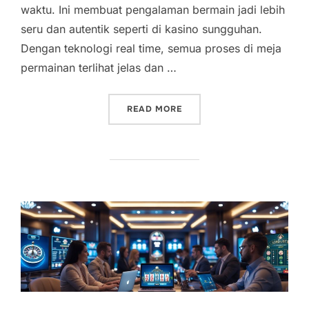
waktu. Ini membuat pengalaman bermain jadi lebih
seru dan autentik seperti di kasino sungguhan.
Dengan teknologi real time, semua proses di meja
permainan terlihat jelas dan …
“MAIN LIVE CASINO ONLI
READ MORE