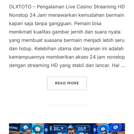
OLXTOTO – Pengalaman Live Casino Streaming HD
Nonstop 24 Jam menawarkan kemudahan bermain
kapan saja tanpa gangguan. Pemain bisa
menikmati kualitas gambar jernih dan suara nyata
yang membuat suasana bermain menjadi lebih seru
dan hidup. Kelebihan utama dari layanan ini adalah
kemampuannya memberikan akses 24 jam nonstop
dengan streaming HD yang stabil dan lancar. Hal …
“PENGALAMAN LIVE CASIN
READ MORE