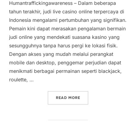
Humantraffickingawareness – Dalam beberapa
tahun terakhir, judi live casino online terpercaya di
Indonesia mengalami pertumbuhan yang signifikan.
Pemain kini dapat merasakan pengalaman bermain
judi online yang mendekati suasana kasino yang
sesungguhnya tanpa harus pergi ke lokasi fisik.
Dengan akses yang mudah melalui perangkat
mobile dan desktop, penggemar perjudian dapat
menikmati berbagai permainan seperti blackjack,
roulette, …
“JUDI LIVE CASINO ONLIN
READ MORE