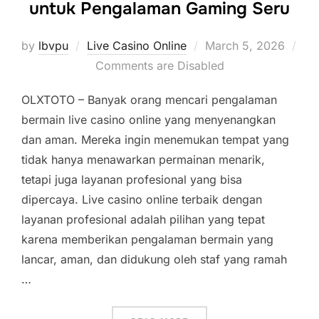
untuk Pengalaman Gaming Seru
Posted
by
lbvpu
Live Casino Online
March 5, 2026
on
Comments are Disabled
OLXTOTO – Banyak orang mencari pengalaman
bermain live casino online yang menyenangkan
dan aman. Mereka ingin menemukan tempat yang
tidak hanya menawarkan permainan menarik,
tetapi juga layanan profesional yang bisa
dipercaya. Live casino online terbaik dengan
layanan profesional adalah pilihan yang tepat
karena memberikan pengalaman bermain yang
lancar, aman, dan didukung oleh staf yang ramah
…