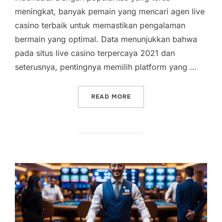
meningkat, banyak pemain yang mencari agen live
casino terbaik untuk memastikan pengalaman
bermain yang optimal. Data menunjukkan bahwa
pada situs live casino terpercaya 2021 dan
seterusnya, pentingnya memilih platform yang …
“SITUS JUDI LIVE CASINO
READ MORE