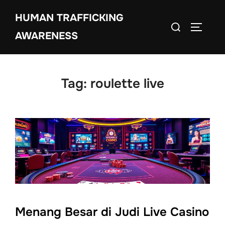
Skip
HUMAN TRAFFICKING
to
Search
TOGGLE
content
AWARENESS
for:
Tag:
roulette live
Menang Besar di Judi Live Casino