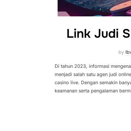
Link Judi 
by
lb
Di tahun 2023, informasi mengenai
menjadi salah satu agen judi onli
casino live. Dengan semakin bany
keamanan serta pengalaman berma