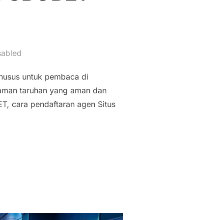
sabled
khusus untuk pembaca di
laman taruhan yang aman dan
T, cara pendaftaran agen Situs
 OLAHRAGA SBOBET INDONESIA”