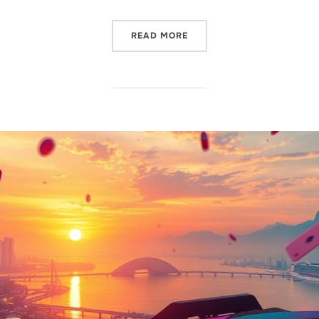
“MAINKAN DI SITUS JUDI 
READ MORE