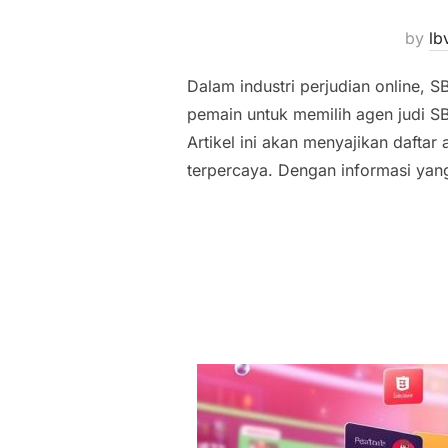
by
lb
Dalam industri perjudian online, 
pemain untuk memilih agen judi 
Artikel ini akan menyajikan daftar 
terpercaya. Dengan informasi yan