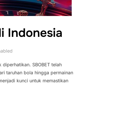
i Indonesia
sabled
uk diperhatikan. SBOBET telah
dari taruhan bola hingga permainan
menjadi kunci untuk memastikan
RU 2023 DI INDONESIA”