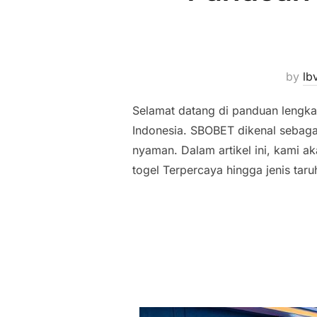
by
lb
Selamat datang di panduan lengka
Indonesia. SBOBET dikenal sebaga
nyaman. Dalam artikel ini, kami 
togel Terpercaya hingga jenis tar