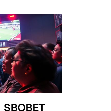
ga SBOBET