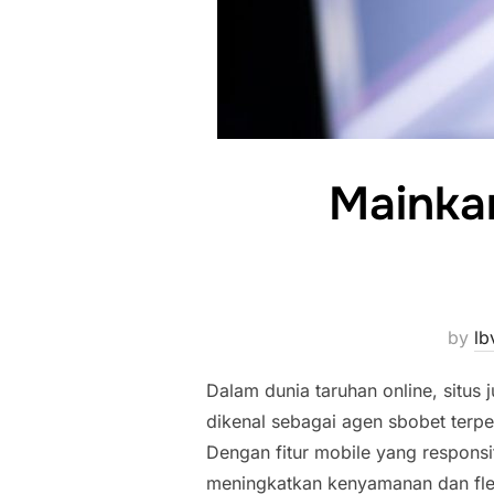
Mainkan
by
lb
Dalam dunia taruhan online, situs
dikenal sebagai agen sbobet terp
Dengan fitur mobile yang respon
meningkatkan kenyamanan dan flek