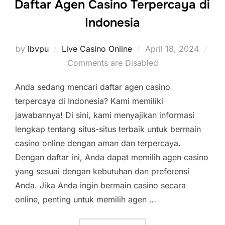
Daftar Agen Casino Terpercaya di
Indonesia
Posted
by
lbvpu
Live Casino Online
April 18, 2024
on
Comments are Disabled
Anda sedang mencari daftar agen casino
terpercaya di Indonesia? Kami memiliki
jawabannya! Di sini, kami menyajikan informasi
lengkap tentang situs-situs terbaik untuk bermain
casino online dengan aman dan terpercaya.
Dengan daftar ini, Anda dapat memilih agen casino
yang sesuai dengan kebutuhan dan preferensi
Anda. Jika Anda ingin bermain casino secara
online, penting untuk memilih agen …