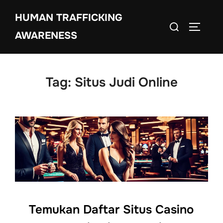
Skip
HUMAN TRAFFICKING
to
Search
TOGGLE
content
AWARENESS
for:
Tag:
Situs Judi Online
Temukan Daftar Situs Casino