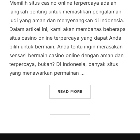
Memilih situs casino online terpercaya adalah
langkah penting untuk memastikan pengalaman
judi yang aman dan menyenangkan di Indonesia.
Dalam artikel ini, kami akan membahas beberapa
situs casino online terpercaya yang dapat Anda
pilih untuk bermain. Anda tentu ingin merasakan
sensasi bermain casino online dengan aman dan
terpercaya, bukan? Di Indonesia, banyak situs
yang menawarkan permainan …
“PILIH SITUS CASINO ONL
READ MORE