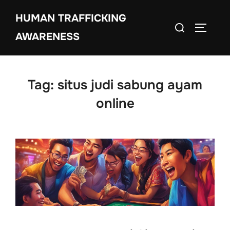
Skip
HUMAN TRAFFICKING
to
Search
TOGGLE
content
AWARENESS
for:
Tag:
situs judi sabung ayam
online