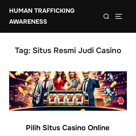
Skip
HUMAN TRAFFICKING
to
Search
TOGGLE
content
AWARENESS
for:
Tag:
Situs Resmi Judi Casino
Pilih Situs Casino Online