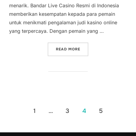
menarik. Bandar Live Casino Resmi di Indonesia
memberikan kesempatan kepada para pemain
untuk menikmati pengalaman judi kasino online
yang terpercaya. Dengan pemain yang …
“BANDAR LIVE CASINO RE
READ MORE
Posts
1
…
3
4
5
pagination