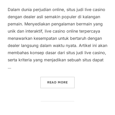
Dalam dunia perjudian online, situs judi live casino
dengan dealer asli semakin populer di kalangan
pemain. Menyediakan pengalaman bermain yang
unik dan interaktif, live casino online terpercaya
menawarkan kesempatan untuk bertaruh dengan
dealer langsung dalam waktu nyata. Artikel ini akan
membahas konsep dasar dari situs judi live casino,
serta kriteria yang menjadikan sebuah situs dapat
…
“SITUS JUDI LIVE CASINO
READ MORE