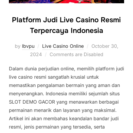
Platform Judi Live Casino Resmi
Terpercaya Indonesia
Posted
by
lbvpu
Live Casino Online
October 30,
on
2024
Comments are Disabled
Dalam dunia perjudian online, memilih platform judi
live casino resmi sangatlah krusial untuk
memastikan pengalaman bermain yang aman dan
menyenangkan. Indonesia memiliki sejumlah situs
SLOT DEMO GACOR yang menawarkan berbagai
permainan menarik dan layanan yang maksimal.
Artikel ini akan membahas keandalan bandar judi
resmi, jenis permainan yang tersedia, serta