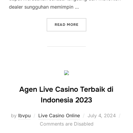
dealer sungguhan memimpin …
“PANDUAN LIVE CASINO DE
READ MORE
Agen Live Casino Terbaik di
Indonesia 2023
Posted
by
lbvpu
Live Casino Online
July 4, 2024
on
Comments are Disabled