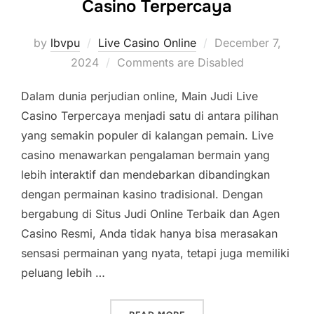
Casino Terpercaya
Posted
by
lbvpu
Live Casino Online
December 7,
on
2024
Comments are Disabled
Dalam dunia perjudian online, Main Judi Live
Casino Terpercaya menjadi satu di antara pilihan
yang semakin populer di kalangan pemain. Live
casino menawarkan pengalaman bermain yang
lebih interaktif dan mendebarkan dibandingkan
dengan permainan kasino tradisional. Dengan
bergabung di Situs Judi Online Terbaik dan Agen
Casino Resmi, Anda tidak hanya bisa merasakan
sensasi permainan yang nyata, tetapi juga memiliki
peluang lebih …
“MENANG BESAR DI MAIN 