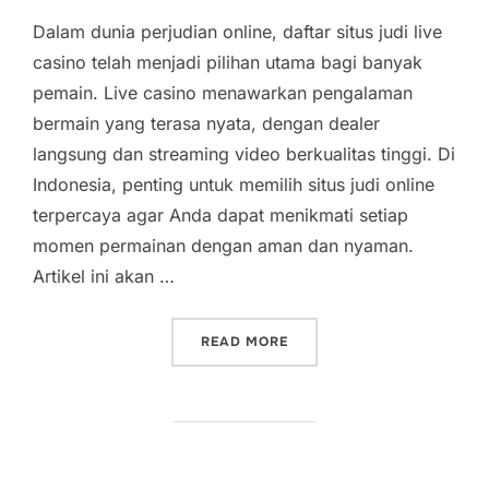
Dalam dunia perjudian online, daftar situs judi live
casino telah menjadi pilihan utama bagi banyak
pemain. Live casino menawarkan pengalaman
bermain yang terasa nyata, dengan dealer
langsung dan streaming video berkualitas tinggi. Di
Indonesia, penting untuk memilih situs judi online
terpercaya agar Anda dapat menikmati setiap
momen permainan dengan aman dan nyaman.
Artikel ini akan …
“TERBAIK DAFTAR SITUS J
READ MORE