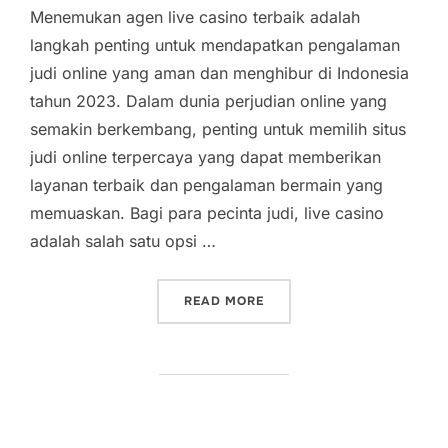
Menemukan agen live casino terbaik adalah
langkah penting untuk mendapatkan pengalaman
judi online yang aman dan menghibur di Indonesia
tahun 2023. Dalam dunia perjudian online yang
semakin berkembang, penting untuk memilih situs
judi online terpercaya yang dapat memberikan
layanan terbaik dan pengalaman bermain yang
memuaskan. Bagi para pecinta judi, live casino
adalah salah satu opsi …
“AGEN LIVE CASINO TERBA
READ MORE