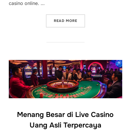
casino online. …
“PANDUAN DAFTAR LIVE C
READ MORE
Menang Besar di Live Casino
Uang Asli Terpercaya