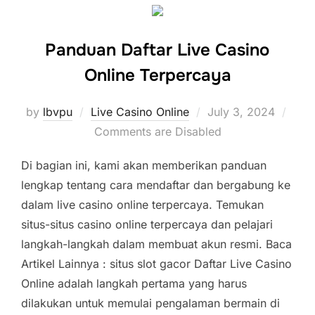
Panduan Daftar Live Casino
Online Terpercaya
Posted
by
lbvpu
Live Casino Online
July 3, 2024
on
Comments are Disabled
Di bagian ini, kami akan memberikan panduan
lengkap tentang cara mendaftar dan bergabung ke
dalam live casino online terpercaya. Temukan
situs-situs casino online terpercaya dan pelajari
langkah-langkah dalam membuat akun resmi. Baca
Artikel Lainnya : situs slot gacor Daftar Live Casino
Online adalah langkah pertama yang harus
dilakukan untuk memulai pengalaman bermain di