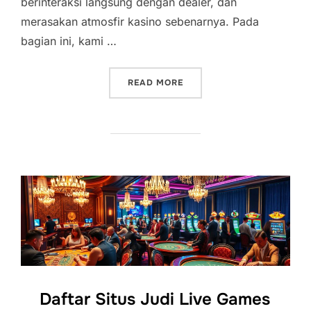
berinteraksi langsung dengan dealer, dan
merasakan atmosfir kasino sebenarnya. Pada
bagian ini, kami …
“SITUS JUDI LIVE GAMES 
READ MORE
Daftar Situs Judi Live Games