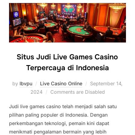
Situs Judi Live Games Casino
Terpercaya di Indonesia
Posted
by
lbvpu
Live Casino Online
September 14,
on
2024
Comments are Disabled
Judi live games casino telah menjadi salah satu
pilihan paling populer di Indonesia. Dengan
perkembangan teknologi, pemain kini dapat
menikmati pengalaman bermain yang lebih