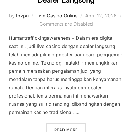
Dealer Langsung
Posted
by
lbvpu
Live Casino Online
April 12, 2026
on
Comments are Disabled
Humantraffickingawareness – Dalam era digital
saat ini, judi live casino dengan dealer langsung
telah menjadi pilihan populer bagi para penggemar
kasino online. Teknologi mutakhir memungkinkan
pemain merasakan pengalaman judi yang
mendalam tanpa harus meninggalkan kenyamanan
rumah. Dengan interaksi nyata dari dealer
profesional, jenis permainan ini menawarkan
nuansa yang sulit ditandingi dibandingkan dengan
permainan kasino tradisional. …
“MAINKAN JUDI LIVE CAS
READ MORE