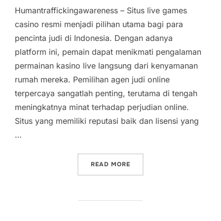
Humantraffickingawareness – Situs live games
casino resmi menjadi pilihan utama bagi para
pencinta judi di Indonesia. Dengan adanya
platform ini, pemain dapat menikmati pengalaman
permainan kasino live langsung dari kenyamanan
rumah mereka. Pemilihan agen judi online
terpercaya sangatlah penting, terutama di tengah
meningkatnya minat terhadap perjudian online.
Situs yang memiliki reputasi baik dan lisensi yang
…
“SITUS LIVE GAMES CASI
READ MORE