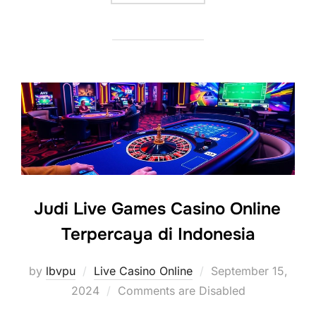
Judi Live Games Casino Online
Terpercaya di Indonesia
Posted
by
lbvpu
Live Casino Online
September 15,
on
2024
Comments are Disabled