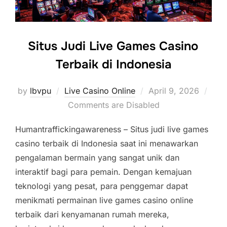
Situs Judi Live Games Casino
Terbaik di Indonesia
Posted
by
lbvpu
Live Casino Online
April 9, 2026
on
Comments are Disabled
Humantraffickingawareness – Situs judi live games
casino terbaik di Indonesia saat ini menawarkan
pengalaman bermain yang sangat unik dan
interaktif bagi para pemain. Dengan kemajuan
teknologi yang pesat, para penggemar dapat
menikmati permainan live games casino online
terbaik dari kenyamanan rumah mereka,