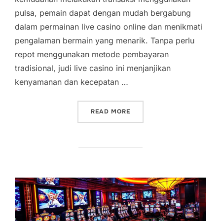
pulsa, pemain dapat dengan mudah bergabung
dalam permainan live casino online dan menikmati
pengalaman bermain yang menarik. Tanpa perlu
repot menggunakan metode pembayaran
tradisional, judi live casino ini menjanjikan
kenyamanan dan kecepatan …
“JUDI LIVE GAMES CASINO
READ MORE