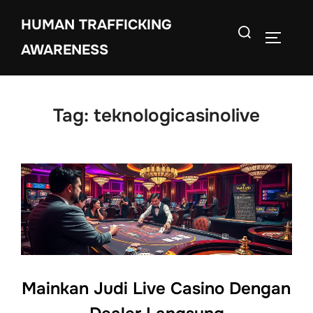
Skip
HUMAN TRAFFICKING
Search
to
TOGGLE
for:
content
AWARENESS
Tag:
teknologicasinolive
Mainkan Judi Live Casino Dengan