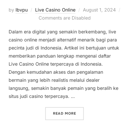
Posted
by
lbvpu
Live Casino Online
August 1, 2024
on
Comments are Disabled
Dalam era digital yang semakin berkembang, live
casino online menjadi alternatif menarik bagi para
pecinta judi di Indonesia. Artikel ini bertujuan untuk
memberikan panduan lengkap mengenai daftar
Live Casino Online terpercaya di Indonesia.
Dengan kemudahan akses dan pengalaman
bermain yang lebih realistis melalui dealer
langsung, semakin banyak pemain yang beralih ke
situs judi casino terpercaya. …
“DAFTAR LIVE CASINO ONL
READ MORE