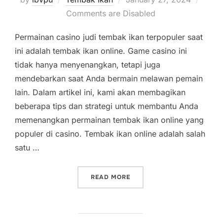
on
Comments are Disabled
Permainan casino judi tembak ikan terpopuler saat
ini adalah tembak ikan online. Game casino ini
tidak hanya menyenangkan, tetapi juga
mendebarkan saat Anda bermain melawan pemain
lain. Dalam artikel ini, kami akan membagikan
beberapa tips dan strategi untuk membantu Anda
memenangkan permainan tembak ikan online yang
populer di casino. Tembak ikan online adalah salah
satu …
“MENANGKAN BESAR DI JU
READ MORE