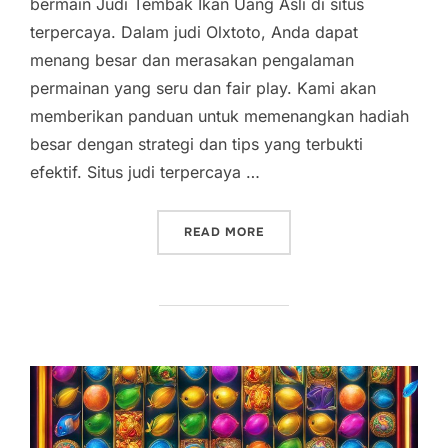
bermain Judi Tembak Ikan Uang Asli di situs
terpercaya. Dalam judi Olxtoto, Anda dapat
menang besar dan merasakan pengalaman
permainan yang seru dan fair play. Kami akan
memberikan panduan untuk memenangkan hadiah
besar dengan strategi dan tips yang terbukti
efektif. Situs judi terpercaya …
“MENANG BESAR DI JUDI 
READ MORE