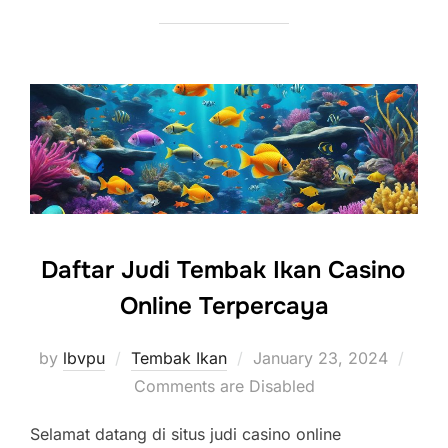
Daftar Judi Tembak Ikan Casino
Online Terpercaya
Posted
by
lbvpu
Tembak Ikan
January 23, 2024
on
Comments are Disabled
Selamat datang di situs judi casino online