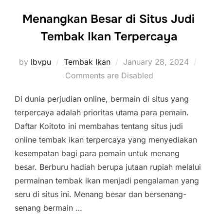
Menangkan Besar di Situs Judi
Tembak Ikan Terpercaya
Posted
by
lbvpu
Tembak Ikan
January 28, 2024
on
Comments are Disabled
Di dunia perjudian online, bermain di situs yang
terpercaya adalah prioritas utama para pemain.
Daftar Koitoto ini membahas tentang situs judi
online tembak ikan terpercaya yang menyediakan
kesempatan bagi para pemain untuk menang
besar. Berburu hadiah berupa jutaan rupiah melalui
permainan tembak ikan menjadi pengalaman yang
seru di situs ini. Menang besar dan bersenang-
senang bermain …