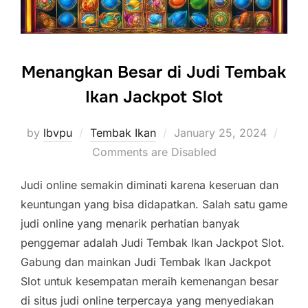
Menangkan Besar di Judi Tembak
Ikan Jackpot Slot
Posted
by
lbvpu
Tembak Ikan
January 25, 2024
on
Comments are Disabled
Judi online semakin diminati karena keseruan dan
keuntungan yang bisa didapatkan. Salah satu game
judi online yang menarik perhatian banyak
penggemar adalah Judi Tembak Ikan Jackpot Slot.
Gabung dan mainkan Judi Tembak Ikan Jackpot
Slot untuk kesempatan meraih kemenangan besar
di situs judi online terpercaya yang menyediakan