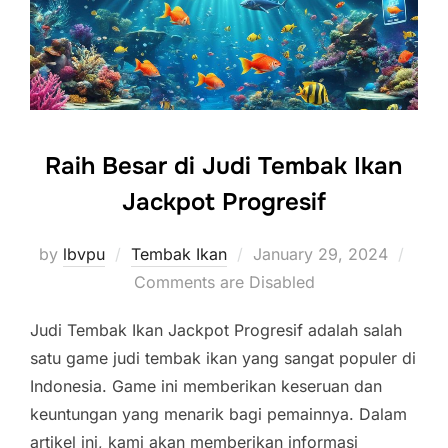
Raih Besar di Judi Tembak Ikan
Jackpot Progresif
Posted
by
lbvpu
Tembak Ikan
January 29, 2024
on
Comments are Disabled
Judi Tembak Ikan Jackpot Progresif adalah salah
satu game judi tembak ikan yang sangat populer di
Indonesia. Game ini memberikan keseruan dan
keuntungan yang menarik bagi pemainnya. Dalam
artikel ini, kami akan memberikan informasi