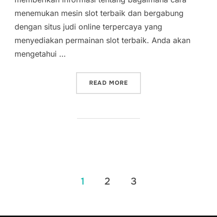
menemukan mesin slot terbaik dan bergabung
dengan situs judi online terpercaya yang
menyediakan permainan slot terbaik. Anda akan
mengetahui …
“PANDUAN MESIN JUDI TE
READ MORE
Posts
1
2
3
pagination