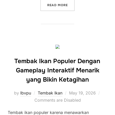
“TEMBAK IKAN MENARIK D
READ MORE
Tembak Ikan Populer Dengan
Gameplay Interaktif Menarik
yang Bikin Ketagihan
Posted
by
lbvpu
Tembak Ikan
May 19, 2026
on
Comments are Disabled
Tembak ikan populer karena menawarkan