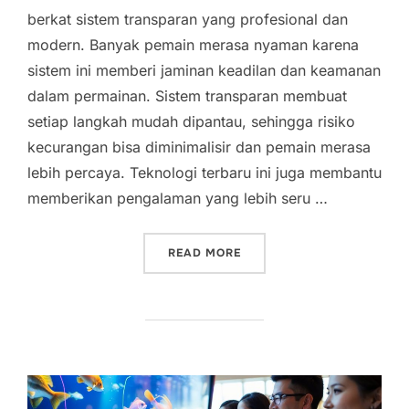
berkat sistem transparan yang profesional dan
modern. Banyak pemain merasa nyaman karena
sistem ini memberi jaminan keadilan dan keamanan
dalam permainan. Sistem transparan membuat
setiap langkah mudah dipantau, sehingga risiko
kecurangan bisa diminimalisir dan pemain merasa
lebih percaya. Teknologi terbaru ini juga membantu
memberikan pengalaman yang lebih seru …
“TEMBAK IKAN AMAN DEN
READ MORE