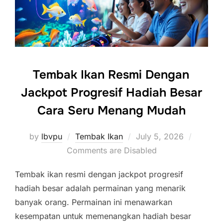
Tembak Ikan Resmi Dengan
Jackpot Progresif Hadiah Besar
Cara Seru Menang Mudah
Posted
by
lbvpu
Tembak Ikan
July 5, 2026
on
Comments are Disabled
Tembak ikan resmi dengan jackpot progresif
hadiah besar adalah permainan yang menarik
banyak orang. Permainan ini menawarkan
kesempatan untuk memenangkan hadiah besar