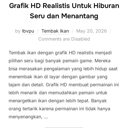
Grafik HD Realistis Untuk Hiburan
Seru dan Menantang
Posted
by
lbvpu
Tembak Ikan
May 20, 2026
on
Comments are Disabled
Tembak ikan dengan grafik HD realistis menjadi
pilihan seru bagi banyak pemain game. Mereka
bisa merasakan pengalaman yang lebih hidup saat
menembak ikan di layar dengan gambar yang
tajam dan detail. Grafik HD membuat permainan ini
lebih menarik dan memudahkan pemain untuk
menargetkan ikan dengan lebih tepat. Banyak
orang tertarik karena permainan ini tidak hanya
menyenangkan, …