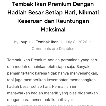
Tembak Ikan Premium Dengan
Hadiah Besar Setiap Hari, Nikmati
Keseruan dan Keuntungan
Maksimal
Posted
by
lbvpu
Tembak Ikan
July 8, 2026
on
Comments are Disabled
Tembak Ikan Premium adalah permainan yang seru
dan mudah dimainkan oleh siapa saja. Banyak
pemain tertarik karena tidak hanya menyenangkan,
tapi juga memberikan kesempatan memenangkan
hadiah besar setiap hari. Permainan ini
menawarkan hadiah menarik yang bisa didapatkan
dengan cara menembak ikan di layar