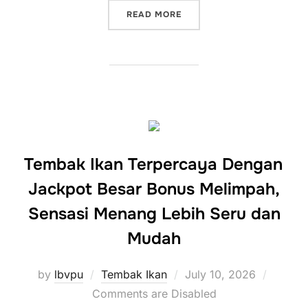
“TEMBAK IKAN FAVORIT D
READ MORE
Tembak Ikan Terpercaya Dengan
Jackpot Besar Bonus Melimpah,
Sensasi Menang Lebih Seru dan
Mudah
Posted
by
lbvpu
Tembak Ikan
July 10, 2026
on
Comments are Disabled