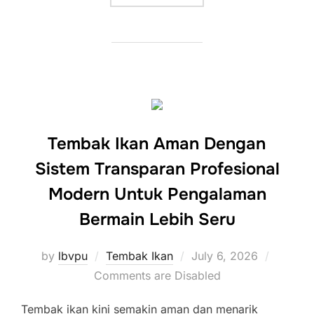
Tembak Ikan Aman Dengan
Sistem Transparan Profesional
Modern Untuk Pengalaman
Bermain Lebih Seru
Posted
by
lbvpu
Tembak Ikan
July 6, 2026
on
Comments are Disabled
Tembak ikan kini semakin aman dan menarik