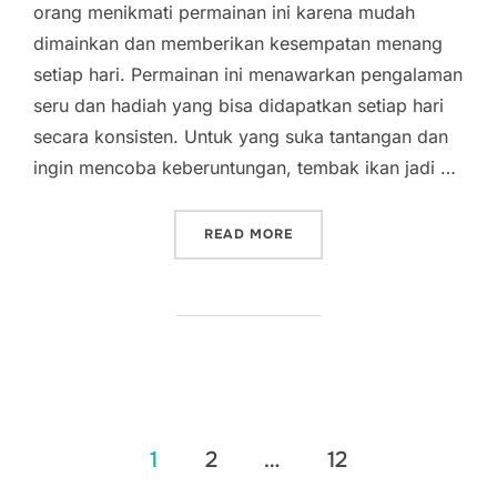
orang menikmati permainan ini karena mudah
dimainkan dan memberikan kesempatan menang
setiap hari. Permainan ini menawarkan pengalaman
seru dan hadiah yang bisa didapatkan setiap hari
secara konsisten. Untuk yang suka tantangan dan
ingin mencoba keberuntungan, tembak ikan jadi …
“TEMBAK IKAN FAVORIT D
READ MORE
Posts
1
2
…
12