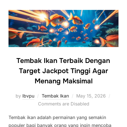
Tembak Ikan Terbaik Dengan
Target Jackpot Tinggi Agar
Menang Maksimal
Posted
by
lbvpu
Tembak Ikan
May 15, 2026
on
Comments are Disabled
Tembak ikan adalah permainan yang semakin
populer bagi banyak orang yang ingin mencoba