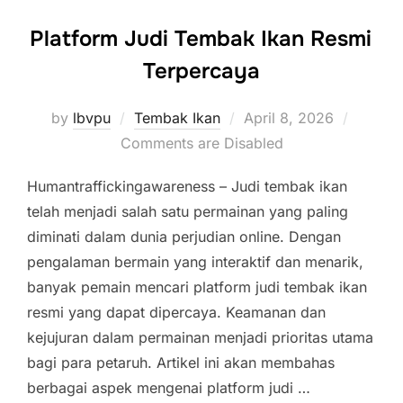
Platform Judi Tembak Ikan Resmi
Terpercaya
Posted
by
lbvpu
Tembak Ikan
April 8, 2026
on
Comments are Disabled
Humantraffickingawareness – Judi tembak ikan
telah menjadi salah satu permainan yang paling
diminati dalam dunia perjudian online. Dengan
pengalaman bermain yang interaktif dan menarik,
banyak pemain mencari platform judi tembak ikan
resmi yang dapat dipercaya. Keamanan dan
kejujuran dalam permainan menjadi prioritas utama
bagi para petaruh. Artikel ini akan membahas
berbagai aspek mengenai platform judi …