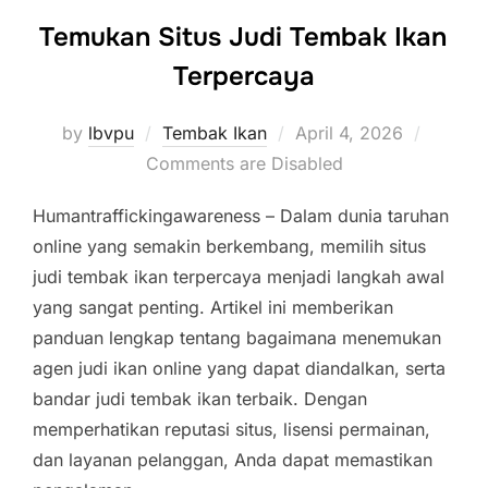
Temukan Situs Judi Tembak Ikan
Terpercaya
Posted
by
lbvpu
Tembak Ikan
April 4, 2026
on
Comments are Disabled
Humantraffickingawareness – Dalam dunia taruhan
online yang semakin berkembang, memilih situs
judi tembak ikan terpercaya menjadi langkah awal
yang sangat penting. Artikel ini memberikan
panduan lengkap tentang bagaimana menemukan
agen judi ikan online yang dapat diandalkan, serta
bandar judi tembak ikan terbaik. Dengan
memperhatikan reputasi situs, lisensi permainan,
dan layanan pelanggan, Anda dapat memastikan