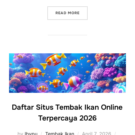
“PLATFORM JUDI TEMBAK 
READ MORE
Daftar Situs Tembak Ikan Online
Terpercaya 2026
Posted
by
lbvpu
Tembak Ikan
April 7, 2026