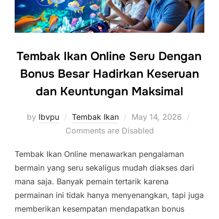
Tembak Ikan Online Seru Dengan
Bonus Besar Hadirkan Keseruan
dan Keuntungan Maksimal
Posted
by
lbvpu
Tembak Ikan
May 14, 2026
on
Comments are Disabled
Tembak Ikan Online menawarkan pengalaman
bermain yang seru sekaligus mudah diakses dari
mana saja. Banyak pemain tertarik karena
permainan ini tidak hanya menyenangkan, tapi juga
memberikan kesempatan mendapatkan bonus