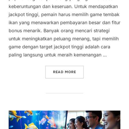
keberuntungan dan keseruan. Untuk mendapatkan
jackpot tinggi, pemain harus memilih game tembak
ikan yang menawarkan pembayaran besar dan fitur
bonus menarik. Banyak orang mencari strategi
untuk meningkatkan peluang menang, tapi memilih
game dengan target jackpot tinggi adalah cara
paling langsung untuk meraih kemenangan …
“TEMBAK IKAN TERBAIK D
READ MORE