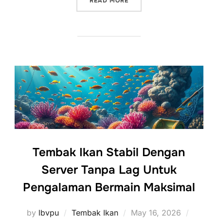
READ MORE
Tembak Ikan Stabil Dengan
Server Tanpa Lag Untuk
Pengalaman Bermain Maksimal
Posted
by
lbvpu
Tembak Ikan
May 16, 2026