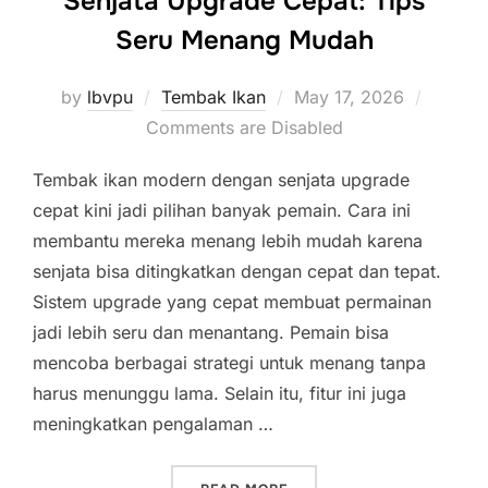
Senjata Upgrade Cepat: Tips
Seru Menang Mudah
Posted
by
lbvpu
Tembak Ikan
May 17, 2026
on
Comments are Disabled
Tembak ikan modern dengan senjata upgrade
cepat kini jadi pilihan banyak pemain. Cara ini
membantu mereka menang lebih mudah karena
senjata bisa ditingkatkan dengan cepat dan tepat.
Sistem upgrade yang cepat membuat permainan
jadi lebih seru dan menantang. Pemain bisa
mencoba berbagai strategi untuk menang tanpa
harus menunggu lama. Selain itu, fitur ini juga
meningkatkan pengalaman …
“TEMBAK IKAN MODERN D