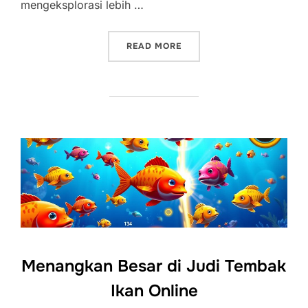
mengeksplorasi lebih …
“GAME JUDI TEMBAK IKAN
READ MORE
Menangkan Besar di Judi Tembak
Ikan Online