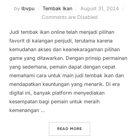
Posted
by
lbvpu
Tembak Ikan
August 31, 2024
on
Comments are Disabled
Judi tembak ikan online telah menjadi pilihan
favorit di kalangan penjudi, terutama karena
kemudahan akses dan keanekaragaman pilihan
game yang ditawarkan. Dengan prinsip permainan
yang sederhana, pemain dapat dengan cepat
memahami cara untuk main judi tembak ikan dan
mendapatkan keuntungan yang menarik. Di era
digital ini, banyak platform menyediakan
kesempatan bagi pemain untuk meraih
kemenangan …
“MENANGKAN BESAR DI JU
READ MORE