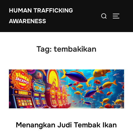
Skip
HUMAN TRAFFICKING
to
Search
TOGGLE
content
AWARENESS
for:
Tag:
tembakikan
Menangkan Judi Tembak Ikan