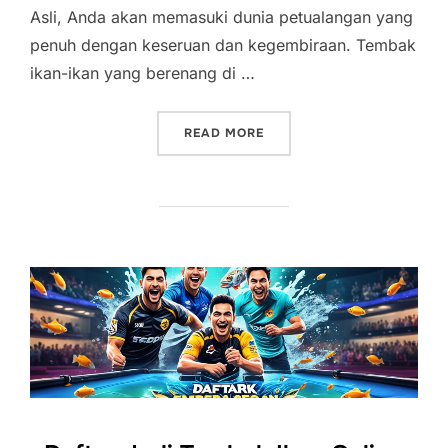
Asli, Anda akan memasuki dunia petualangan yang
penuh dengan keseruan dan kegembiraan. Tembak
ikan-ikan yang berenang di …
“MENANG BESAR DI GAME 
READ MORE