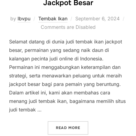
Jackpot Besar
Posted
by
lbvpu
Tembak Ikan
September 6, 2024
on
Comments are Disabled
Selamat datang di dunia judi tembak ikan jackpot
besar, permainan yang sedang naik daun di
kalangan pecinta judi online di Indonesia.
Permainan ini menggabungkan keterampilan dan
strategi, serta menawarkan peluang untuk meraih
jackpot besar bagi para pemain yang beruntung.
Dalam artikel ini, kami akan membahas cara
menang judi tembak ikan, bagaimana memilih situs
judi tembak …
“MENANGKAN JUDI TEMBA
READ MORE