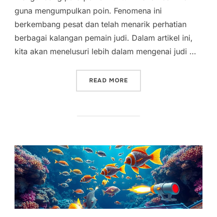
guna mengumpulkan poin. Fenomena ini
berkembang pesat dan telah menarik perhatian
berbagai kalangan pemain judi. Dalam artikel ini,
kita akan menelusuri lebih dalam mengenai judi …
“SENSASI JUDI TEMBAK IK
READ MORE