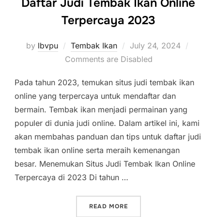
Daftar Judi Tembak Ikan Online
Terpercaya 2023
Posted
by
lbvpu
Tembak Ikan
July 24, 2024
on
Comments are Disabled
Pada tahun 2023, temukan situs judi tembak ikan
online yang terpercaya untuk mendaftar dan
bermain. Tembak ikan menjadi permainan yang
populer di dunia judi online. Dalam artikel ini, kami
akan membahas panduan dan tips untuk daftar judi
tembak ikan online serta meraih kemenangan
besar. Menemukan Situs Judi Tembak Ikan Online
Terpercaya di 2023 Di tahun …
“DAFTAR JUDI TEMBAK IK
READ MORE