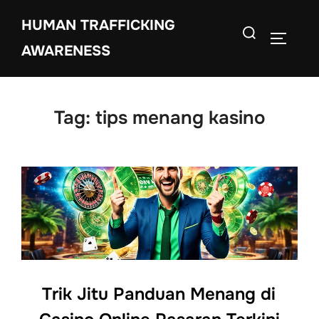
Skip
HUMAN TRAFFICKING
Search
to
TOGGLE
for:
content
AWARENESS
Tag:
tips menang kasino
Trik Jitu Panduan Menang di