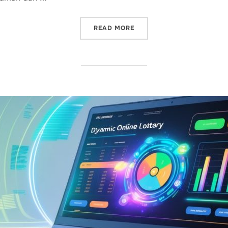
“PLATFORM TOGEL ONLIN
READ MORE