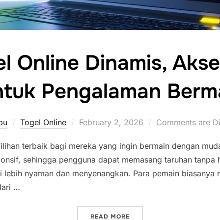
el Online Dinamis, Aks
ntuk Pengalaman Berm
Posted
pu
Togel Online
February 2, 2026
Comments are Di
on
pilihan terbaik bagi mereka yang ingin bermain dengan muda
onsif, sehingga pengguna dapat memasang taruhan tanpa 
 lebih nyaman dan menyenangkan. Para pemain biasanya me
dari …
“SITUS TOGEL ONLINE DI
READ MORE