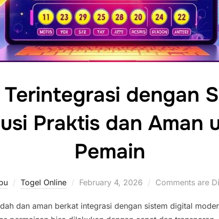
 Terintegrasi dengan S
usi Praktis dan Aman
Pemain
Posted
pu
Togel Online
February 4, 2026
Comments are Di
on
dah dan aman berkat integrasi dengan sistem digital mode