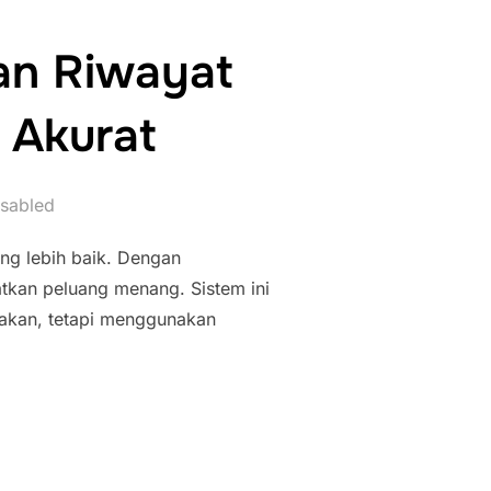
an Riwayat
 Akurat
sabled
ng lebih baik. Dengan
tkan peluang menang. Sistem ini
bakan, tetapi menggunakan
 DATA DENGAN RIWAYAT LENGKAP UNTUK PREDIKSI LEBIH AKURA