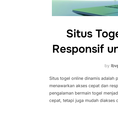
Situs Tog
Responsif u
by
lbv
Situs togel online dinamis adalah 
menawarkan akses cepat dan resp
pengalaman bermain togel menjadi
cepat, tetapi juga mudah diakses 