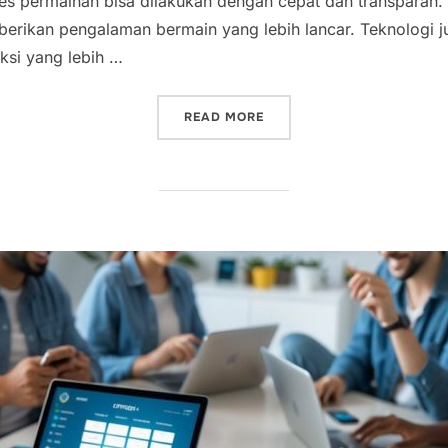
s permainan bisa dilakukan dengan cepat dan transparan. 
rikan pengalaman bermain yang lebih lancar. Teknologi
iksi yang lebih …
“TOGEL ONLINE TERINTEG
READ MORE