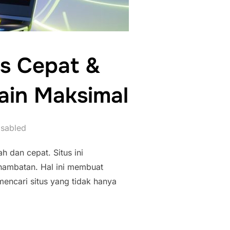
es Cepat &
ain Maksimal
sabled
h dan cepat. Situs ini
hambatan. Hal ini membuat
ncari situs yang tidak hanya
NAMIS, AKSES CEPAT & RESPONSIF UNTUK PENGALAMAN BERMAI