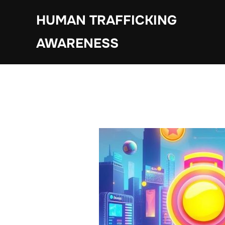
Skip
HUMAN TRAFFICKING
to
content
AWARENESS