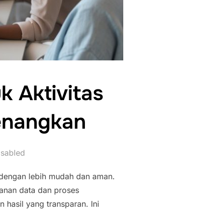
k Aktivitas
enangkan
sabled
an dengan lebih mudah dan aman.
anan data dan proses
hasil yang transparan. Ini