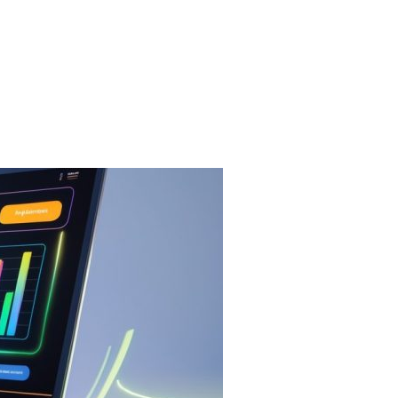
E ANDAL UNTUK AKTIVITAS HARIAN YANG MUDAH DAN MENYENA