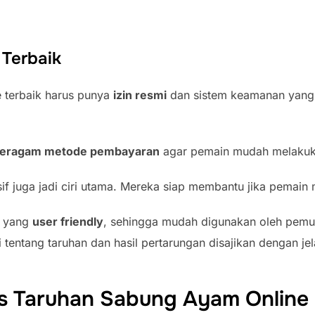
 Terbaik
e terbaik harus punya
izin resmi
dan sistem keamanan yang k
eragam metode pembayaran
agar pemain mudah melakuka
f juga jadi ciri utama. Mereka siap membantu jika pemain
n yang
user friendly
, sehingga mudah digunakan oleh pem
entang taruhan dan hasil pertarungan disajikan dengan jel
us Taruhan Sabung Ayam Online