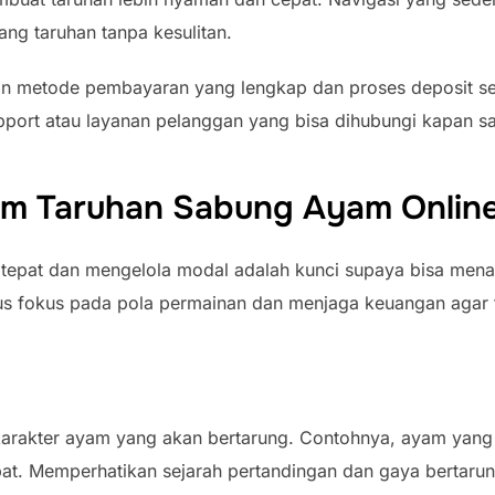
g taruhan tanpa kesulitan.
lihan metode pembayaran yang lengkap dan proses deposit s
port atau layanan pelanggan yang bisa dihubungi kapan saj
am Taruhan Sabung Ayam Onlin
epat dan mengelola modal adalah kunci supaya bisa menan
s fokus pada pola permainan dan menjaga keuangan agar te
arakter ayam yang akan bertarung. Contohnya, ayam yang l
t. Memperhatikan sejarah pertandingan dan gaya bertar