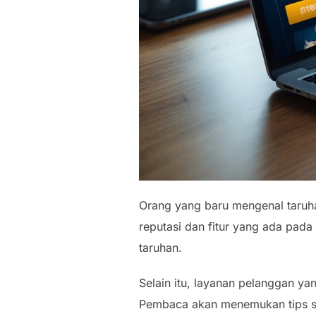
Orang yang baru mengenal taruha
reputasi dan fitur yang ada pada
taruhan.
Selain itu, layanan pelanggan ya
Pembaca akan menemukan tips sed