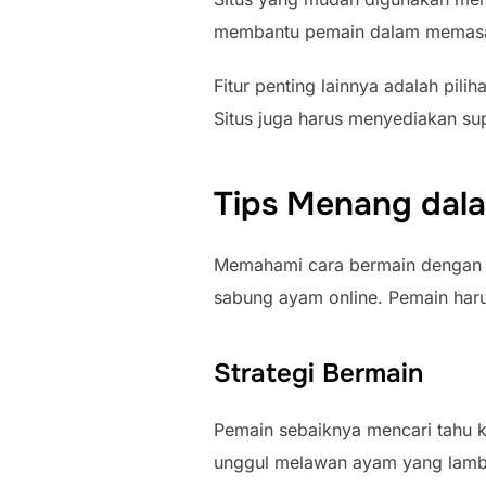
membantu pemain dalam memasan
Fitur penting lainnya adalah pi
Situs juga harus menyediakan sup
Tips Menang dal
Memahami cara bermain dengan t
sabung ayam online. Pemain haru
Strategi Bermain
Pemain sebaiknya mencari tahu k
unggul melawan ayam yang lamba