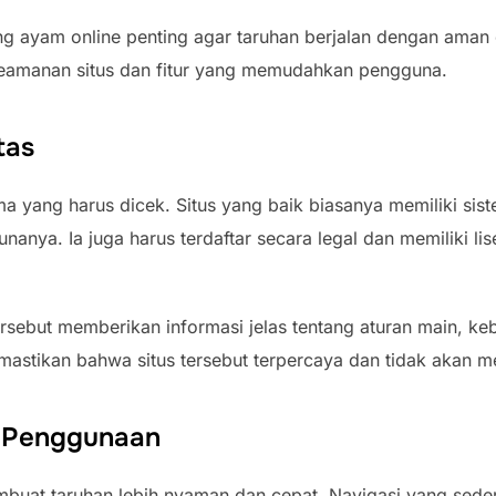
ung ayam online penting agar taruhan berjalan dengan ama
keamanan situs dan fitur yang memudahkan pengguna.
tas
a yang harus dicek. Situs yang baik biasanya memiliki sist
nanya. Ia juga harus terdaftar secara legal dan memiliki lis
tersebut memberikan informasi jelas tentang aturan main, ke
astikan bahwa situs tersebut terpercaya dan tidak akan m
 Penggunaan
buat taruhan lebih nyaman dan cepat. Navigasi yang seder