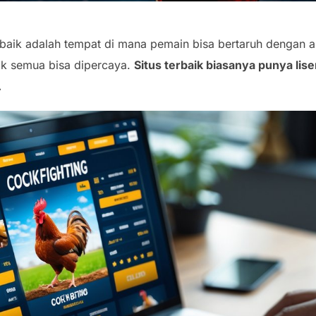
baik adalah tempat di mana pemain bisa bertaruh dengan 
dak semua bisa dipercaya.
Situs terbaik biasanya punya lis
.