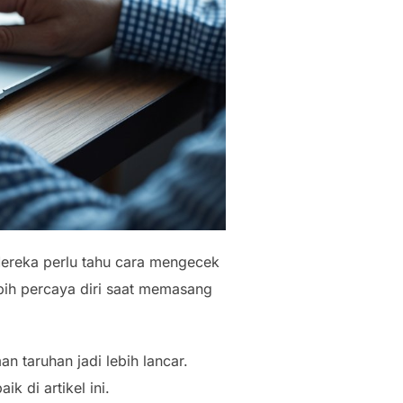
Mereka perlu tahu cara mengecek
ebih percaya diri saat memasang
n taruhan jadi lebih lancar.
 di artikel ini.