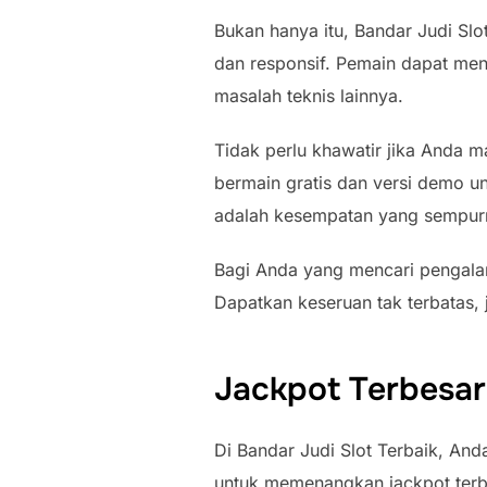
Bukan hanya itu, Bandar Judi S
dan responsif. Pemain dapat me
masalah teknis lainnya.
Tidak perlu khawatir jika Anda 
bermain gratis dan versi demo 
adalah kesempatan yang sempurn
Bagi Anda yang mencari pengalama
Dapatkan keseruan tak terbatas
Jackpot Terbesa
Di Bandar Judi Slot Terbaik, An
untuk memenangkan jackpot terb