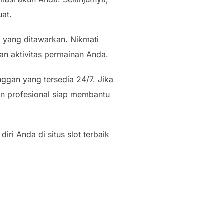
at.
 yang ditawarkan. Nikmati
gan aktivitas permainan Anda.
ggan yang tersedia 24/7. Jika
n profesional siap membantu
iri Anda di situs slot terbaik