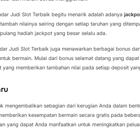
dar Judi Slot Terbaik begitu menarik adalah adanya
jackpo
rtambah nilainya seiring dengan setiap taruhan yang ditem
ulang hadiah jackpot yang besar selalu ada.
ndar Judi Slot Terbaik juga menawarkan berbagai bonus da
ntuk bermain. Mulai dari bonus selamat datang yang dapat
 yang memberikan tambahan nilai pada setiap deposit yan
aru
k mengembalikan sebagian dari kerugian Anda dalam bentu
memberikan kesempatan bermain secara gratis pada bebera
an yang dapat Anda manfaatkan untuk meningkatkan pel