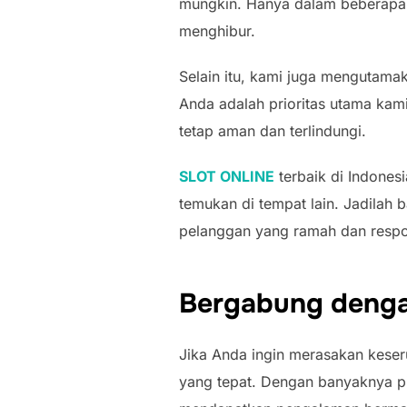
mungkin. Hanya dalam beberapa 
menghibur.
Selain itu, kami juga mengutama
Anda adalah prioritas utama kam
tetap aman dan terlindungi.
SLOT ONLINE
terbaik di Indone
temukan di tempat lain. Jadilah
pelanggan yang ramah dan respon
Bergabung dengan
Jika Anda ingin merasakan keser
yang tepat. Dengan banyaknya p