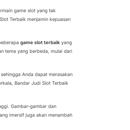
rmain game slot yang tak
 Slot Terbaik menjamin kepuasan
 beberapa
game slot terbaik
yang
n tema yang berbeda, mulai dari
sehingga Anda dapat merasakan
kala, Bandar Judi Slot Terbaik
tinggi. Gambar-gambar dan
ang imersif juga akan menambah