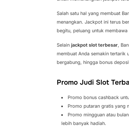
Salah satu hal yang membuat Ban
menangkan. Jackpot ini terus be
begitu, peluang untuk membawa p
Selain
jackpot slot terbesar
, Ba
membuat Anda semakin tertarik u
bergabung, hingga bonus deposit
Promo Judi Slot Terb
Promo bonus cashback untu
Promo putaran gratis yang 
Promo mingguan atau bulan
lebih banyak hadiah.