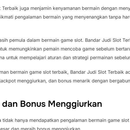
lot Terbaik juga menjamin kenyamanan bermain dengan men
nikmati pengalaman bermain yang menyenangkan tanpa harus
masih pemula dalam bermain game slot. Bandar Judi Slot Te
untuk memungkinkan pemain mencoba game sebelum bertaru
a untuk mempelajari aturan dan strategi permainan sebel
n bermain game slot terbaik, Bandar Judi Slot Terbaik ada
, jackpot menggiurkan, dan bonus menarik dengan bergabun
r dan Bonus Menggiurkan
da tidak hanya mendapatkan pengalaman bermain game slot 
esar dan meraih bonus menggiurkan.