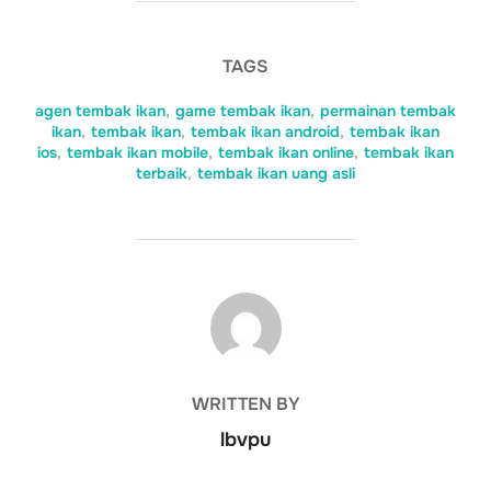
TAGS
agen tembak ikan
,
game tembak ikan
,
permainan tembak
ikan
,
tembak ikan
,
tembak ikan android
,
tembak ikan
ios
,
tembak ikan mobile
,
tembak ikan online
,
tembak ikan
terbaik
,
tembak ikan uang asli
POST AUTHOR
WRITTEN BY
lbvpu