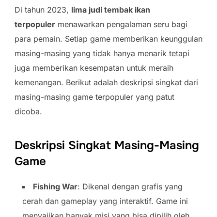
Di tahun 2023,
lima judi tembak ikan
terpopuler
menawarkan pengalaman seru bagi
para pemain. Setiap game memberikan keunggulan
masing-masing yang tidak hanya menarik tetapi
juga memberikan kesempatan untuk meraih
kemenangan. Berikut adalah deskripsi singkat dari
masing-masing game terpopuler yang patut
dicoba.
Deskripsi Singkat Masing-Masing
Game
Fishing War
: Dikenal dengan grafis yang
cerah dan gameplay yang interaktif. Game ini
menyajikan banyak misi yang bisa dipilih oleh