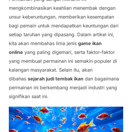
mengkombinasikan keahlian menembak dengan
unsur keberuntungan, memberikan kesempatan
bagi pemain untuk mendapatkan keuntungan dari
setiap taruhan yang dipasang. Dalam artikel ini,
kita akan membahas lima jenis
game ikan
online
yang paling digemari, serta faktor-faktor
yang membuat permainan ini semakin populer di
kalangan masyarakat. Selain itu, akan
dibahas
sejarah judi tembak ikan
dan bagaimana
permainan ini berkembang menjadi industri yang
signifikan saat ini.