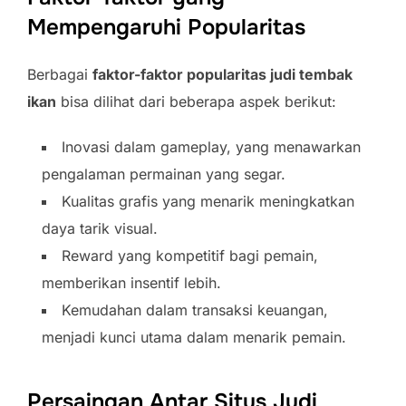
Mempengaruhi Popularitas
Berbagai
faktor-faktor popularitas judi tembak
ikan
bisa dilihat dari beberapa aspek berikut:
Inovasi dalam gameplay, yang menawarkan
pengalaman permainan yang segar.
Kualitas grafis yang menarik meningkatkan
daya tarik visual.
Reward yang kompetitif bagi pemain,
memberikan insentif lebih.
Kemudahan dalam transaksi keuangan,
menjadi kunci utama dalam menarik pemain.
Persaingan Antar Situs Judi