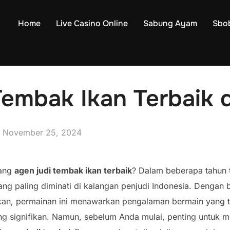
Home
Live Casino Online
Sabung Ayam
Sbo
embak Ikan Terbaik d
Posted
n
November 25, 2024
on
tang
agen judi tembak ikan terbaik
? Dalam beberapa tahun 
ang paling diminati di kalangan penjudi Indonesia. Dengan 
n, permainan ini menawarkan pengalaman bermain yang tid
signifikan. Namun, sebelum Anda mulai, penting untuk mem