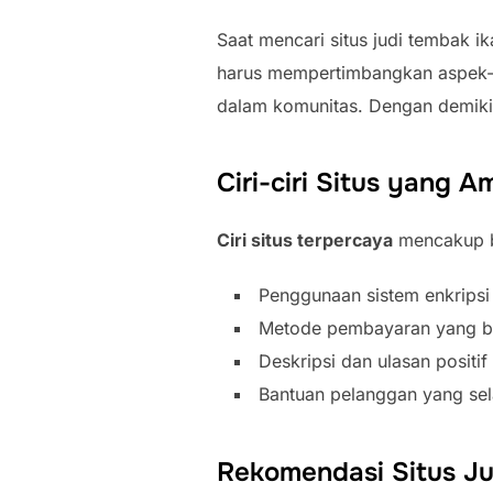
Saat mencari situs judi tembak i
harus mempertimbangkan aspek-as
dalam komunitas. Dengan demik
Ciri-ciri Situs yang 
Ciri situs terpercaya
mencakup be
Penggunaan sistem enkripsi
Metode pembayaran yang b
Deskripsi dan ulasan positif
Bantuan pelanggan yang sel
Rekomendasi Situs Ju