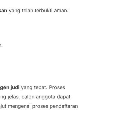
kan
yang telah terbukti aman:
n.
agen judi
yang tepat. Proses
ng jelas, calon anggota dapat
anjut mengenai proses pendaftaran