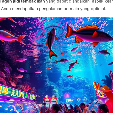
i
agen judi tembak ikan
yang dapat diandalkan, aspek keam
u Anda mendapatkan pengalaman bermain yang optimal.