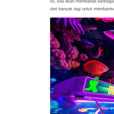
ini, kita akan membahas berbaga
dan banyak lagi untuk membant