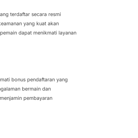
ng terdaftar secara resmi
m keamanan yang kuat akan
s, pemain dapat menikmati layanan
mati bonus pendaftaran yang
engalaman bermain dan
n menjamin pembayaran