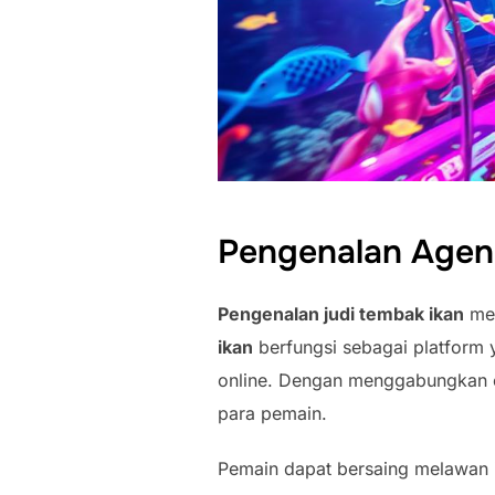
Pengenalan Agen
Pengenalan judi tembak ikan
men
ikan
berfungsi sebagai platform 
online. Dengan menggabungkan e
para pemain.
Pemain dapat bersaing melawan 