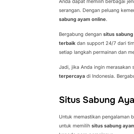
Anda dapat memilih berbagai jen
serangan. Dengan peluang kemen
sabung ayam online
.
Bergabung dengan
situs sabung
terbaik
dan support 24/7 dari ti
setiap langkah permainan dan m
Jadi, jika Anda ingin merasaka
terpercaya
di Indonesia. Bergab
Situs Sabung Aya
Untuk memastikan pengalaman be
untuk memilih
situs sabung ayam