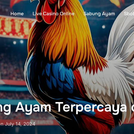
Home
Live Casino Online
Sabung Ayam
Sbo
g Ayam Terpercaya d
Posted
on
July 14, 2024
on