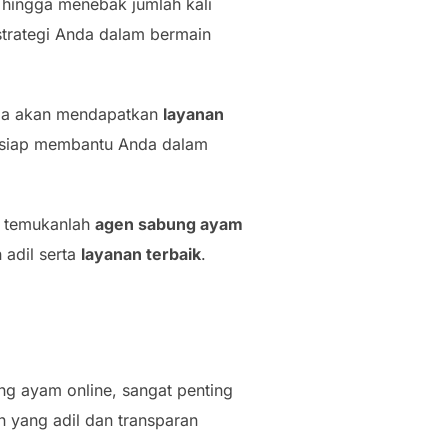
 hingga menebak jumlah kali
trategi Anda dalam bermain
da akan mendapatkan
layanan
a siap membantu Anda dalam
, temukanlah
agen sabung ayam
 adil serta
layanan terbaik
.
g ayam online, sangat penting
n yang adil dan transparan