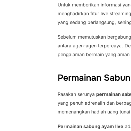
Untuk memberikan informasi yan
menghadirkan fitur live streami
yang sedang berlangsung, sehin
Sebelum memutuskan bergabung 
antara agen-agen terpercaya. D
pengalaman bermain yang aman
Permainan Sabun
Rasakan serunya
permainan sab
yang penuh adrenalin dan berbag
memenangkan hadiah uang tunai
Permainan sabung ayam live
ada