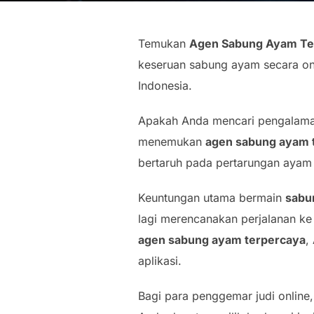
Temukan
Agen Sabung Ayam Ter
keseruan sabung ayam secara o
Indonesia.
Apakah Anda mencari pengalam
menemukan
agen sabung ayam 
bertaruh pada pertarungan ayam 
Keuntungan utama bermain
sabu
lagi merencanakan perjalanan k
agen sabung ayam terpercaya
,
aplikasi.
Bagi para penggemar judi online