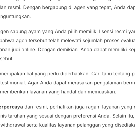
an resmi. Dengan bergabung di agen yang tepat, Anda da
enguntungkan.
agen sabung ayam yang Anda pilih memiliki lisensi resmi y
 bahwa agen tersebut telah melewati sejumlah proses eval
anan judi online. Dengan demikian, Anda dapat memiliki k
sebut.
ga merupakan hal yang perlu diperhatikan. Cari tahu tentan
 testimonial. Agar Anda dapat merasakan pengalaman bermai
i memberikan layanan yang handal dan memuaskan.
erpercaya
dan resmi, perhatikan juga ragam layanan yang 
nis taruhan yang sesuai dengan preferensi Anda. Selain it
withdrawal serta kualitas layanan pelanggan yang disediak