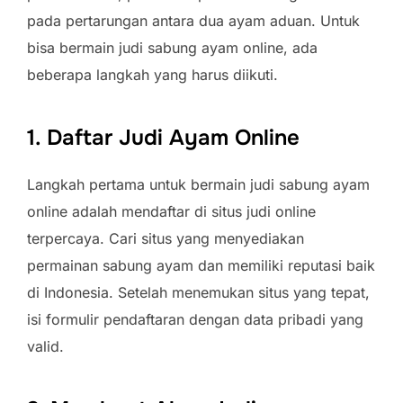
pada pertarungan antara dua ayam aduan. Untuk
bisa bermain judi sabung ayam online, ada
beberapa langkah yang harus diikuti.
1. Daftar Judi Ayam Online
Langkah pertama untuk bermain judi sabung ayam
online adalah mendaftar di situs judi online
terpercaya. Cari situs yang menyediakan
permainan sabung ayam dan memiliki reputasi baik
di Indonesia. Setelah menemukan situs yang tepat,
isi formulir pendaftaran dengan data pribadi yang
valid.