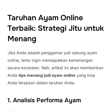
Taruhan Ayam Online
Terbaik: Strategi Jitu untuk
Menang
Jika Anda adalah penggemar judi sabung ayam
online, tentu ingin mendapatkan kemenangan
secara konsisten. Nah, artikel ini akan memberikan
Anda
tips menang judi ayam online
yang bisa
Anda terapkan dalam taruhan Anda.
1. Analisis Performa Ayam