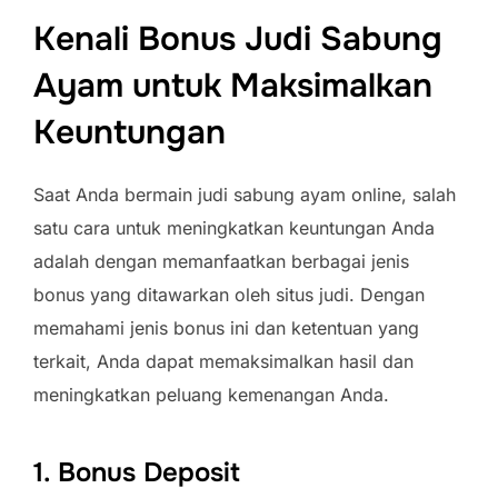
Kenali Bonus Judi Sabung
Ayam untuk Maksimalkan
Keuntungan
Saat Anda bermain judi sabung ayam online, salah
satu cara untuk meningkatkan keuntungan Anda
adalah dengan memanfaatkan berbagai jenis
bonus yang ditawarkan oleh situs judi. Dengan
memahami jenis bonus ini dan ketentuan yang
terkait, Anda dapat memaksimalkan hasil dan
meningkatkan peluang kemenangan Anda.
1. Bonus Deposit