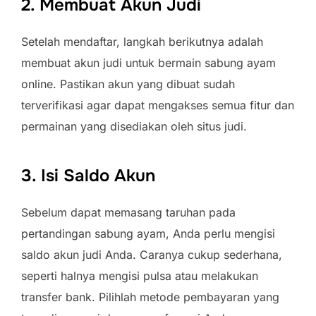
2. Membuat Akun Judi
Setelah mendaftar, langkah berikutnya adalah
membuat akun judi untuk bermain sabung ayam
online. Pastikan akun yang dibuat sudah
terverifikasi agar dapat mengakses semua fitur dan
permainan yang disediakan oleh situs judi.
3. Isi Saldo Akun
Sebelum dapat memasang taruhan pada
pertandingan sabung ayam, Anda perlu mengisi
saldo akun judi Anda. Caranya cukup sederhana,
seperti halnya mengisi pulsa atau melakukan
transfer bank. Pilihlah metode pembayaran yang