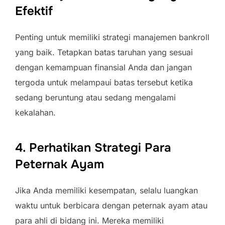
Efektif
Penting untuk memiliki strategi manajemen bankroll
yang baik. Tetapkan batas taruhan yang sesuai
dengan kemampuan finansial Anda dan jangan
tergoda untuk melampaui batas tersebut ketika
sedang beruntung atau sedang mengalami
kekalahan.
4. Perhatikan Strategi Para
Peternak Ayam
Jika Anda memiliki kesempatan, selalu luangkan
waktu untuk berbicara dengan peternak ayam atau
para ahli di bidang ini. Mereka memiliki