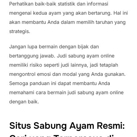
Perhatikan baik-baik statistik dan informasi
mengenai kedua ayam yang akan bertarung. Hal ini
akan membantu Anda dalam memilih taruhan yang
strategis.
Jangan lupa bermain dengan bijak dan
bertanggung jawab. Judi sabung ayam online
memiliki risiko seperti judi lainnya, jadi tetaplah
mengontrol emosi dan modal yang Anda gunakan.
Semoga panduan ini dapat membantu Anda
memahami cara bermain judi sabung ayam online
dengan baik.
Situs Sabung Ayam Resmi: