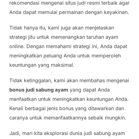
rekomendasi mengenai situs judi resmi terbaik agar
Anda dapat memulai permainan dengan keyakinan.
Tidak hanya itu, kami juga akan menjelaskan
strategi jitu untuk memenangkan taruhan ayam
online. Dengan memahami strategi ini, Anda dapat
meningkatkan peluang Anda untuk memperoleh
keuntungan yang maksimal.
Tidak ketinggalan, kami akan membahas mengenai
bonus judi sabung ayam
yang dapat Anda
manfaatkan untuk meningkatkan keuntungan Anda.
Kenali berbagai jenis bonus yang ditawarkan dan
caranya untuk memanfaatkannya sebaik mungkin.
Jadi, mari kita eksplorasi dunia judi sabung ayam