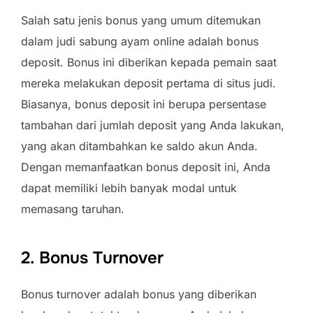
Salah satu jenis bonus yang umum ditemukan
dalam judi sabung ayam online adalah bonus
deposit. Bonus ini diberikan kepada pemain saat
mereka melakukan deposit pertama di situs judi.
Biasanya, bonus deposit ini berupa persentase
tambahan dari jumlah deposit yang Anda lakukan,
yang akan ditambahkan ke saldo akun Anda.
Dengan memanfaatkan bonus deposit ini, Anda
dapat memiliki lebih banyak modal untuk
memasang taruhan.
2. Bonus Turnover
Bonus turnover adalah bonus yang diberikan