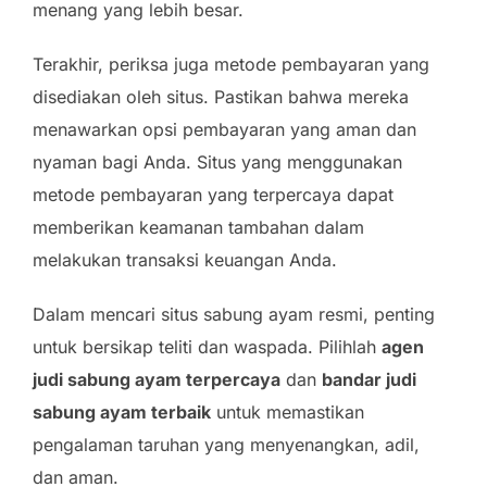
menang yang lebih besar.
Terakhir, periksa juga metode pembayaran yang
disediakan oleh situs. Pastikan bahwa mereka
menawarkan opsi pembayaran yang aman dan
nyaman bagi Anda. Situs yang menggunakan
metode pembayaran yang terpercaya dapat
memberikan keamanan tambahan dalam
melakukan transaksi keuangan Anda.
Dalam mencari situs sabung ayam resmi, penting
untuk bersikap teliti dan waspada. Pilihlah
agen
judi sabung ayam terpercaya
dan
bandar judi
sabung ayam terbaik
untuk memastikan
pengalaman taruhan yang menyenangkan, adil,
dan aman.