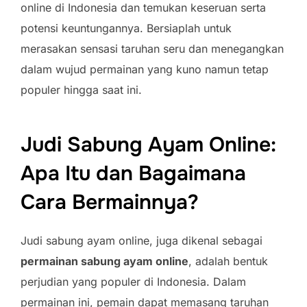
online di Indonesia dan temukan keseruan serta
potensi keuntungannya. Bersiaplah untuk
merasakan sensasi taruhan seru dan menegangkan
dalam wujud permainan yang kuno namun tetap
populer hingga saat ini.
Judi Sabung Ayam Online:
Apa Itu dan Bagaimana
Cara Bermainnya?
Judi sabung ayam online, juga dikenal sebagai
permainan sabung ayam online
, adalah bentuk
perjudian yang populer di Indonesia. Dalam
permainan ini, pemain dapat memasang taruhan