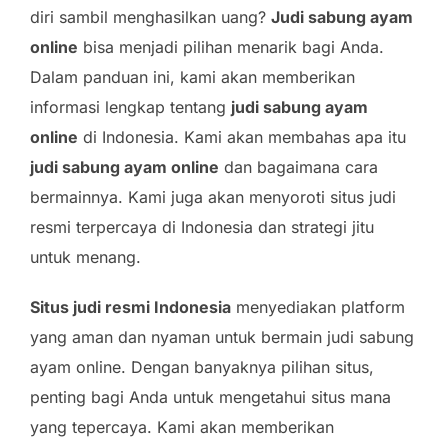
diri sambil menghasilkan uang?
Judi sabung ayam
online
bisa menjadi pilihan menarik bagi Anda.
Dalam panduan ini, kami akan memberikan
informasi lengkap tentang
judi sabung ayam
online
di Indonesia. Kami akan membahas apa itu
judi sabung ayam online
dan bagaimana cara
bermainnya. Kami juga akan menyoroti situs judi
resmi terpercaya di Indonesia dan strategi jitu
untuk menang.
Situs judi resmi Indonesia
menyediakan platform
yang aman dan nyaman untuk bermain judi sabung
ayam online. Dengan banyaknya pilihan situs,
penting bagi Anda untuk mengetahui situs mana
yang tepercaya. Kami akan memberikan