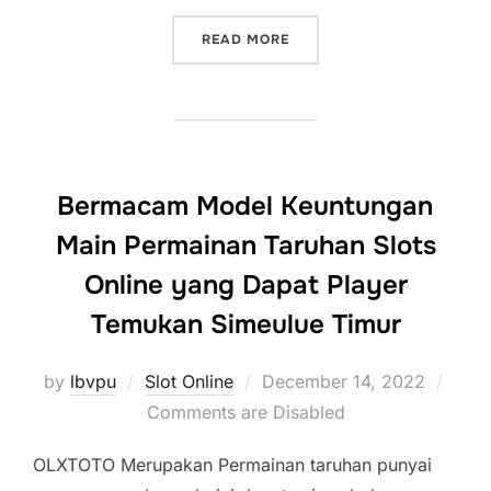
“BERANEKA TIPE KEUNTUN
READ MORE
Bermacam Model Keuntungan
Main Permainan Taruhan Slots
Online yang Dapat Player
Temukan Simeulue Timur
Posted
by
lbvpu
Slot Online
December 14, 2022
on
Comments are Disabled
OLXTOTO Merupakan Permainan taruhan punyai