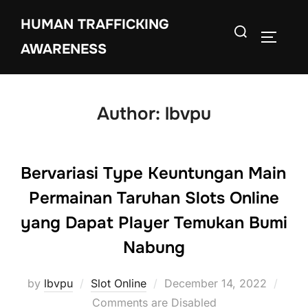
Skip
HUMAN TRAFFICKING
Search
to
TOGGLE
for:
content
AWARENESS
Author:
lbvpu
Bervariasi Type Keuntungan Main
Permainan Taruhan Slots Online
yang Dapat Player Temukan Bumi
Nabung
Posted
by
lbvpu
Slot Online
December 14, 2022
on
Comments are Disabled