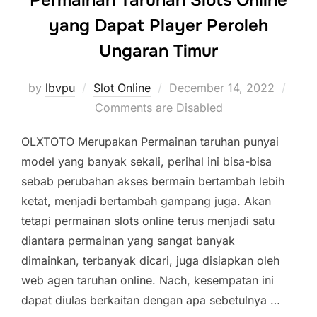
Permainan Taruhan Slots Online
yang Dapat Player Peroleh
Ungaran Timur
Posted
by
lbvpu
Slot Online
December 14, 2022
on
Comments are Disabled
OLXTOTO Merupakan Permainan taruhan punyai
model yang banyak sekali, perihal ini bisa-bisa
sebab perubahan akses bermain bertambah lebih
ketat, menjadi bertambah gampang juga. Akan
tetapi permainan slots online terus menjadi satu
diantara permainan yang sangat banyak
dimainkan, terbanyak dicari, juga disiapkan oleh
web agen taruhan online. Nach, kesempatan ini
dapat diulas berkaitan dengan apa sebetulnya …