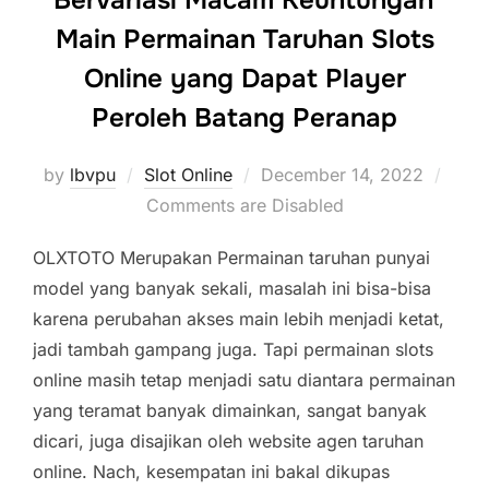
Bervariasi Macam Keuntungan
Main Permainan Taruhan Slots
Online yang Dapat Player
Peroleh Batang Peranap
Posted
by
lbvpu
Slot Online
December 14, 2022
on
Comments are Disabled
OLXTOTO Merupakan Permainan taruhan punyai
model yang banyak sekali, masalah ini bisa-bisa
karena perubahan akses main lebih menjadi ketat,
jadi tambah gampang juga. Tapi permainan slots
online masih tetap menjadi satu diantara permainan
yang teramat banyak dimainkan, sangat banyak
dicari, juga disajikan oleh website agen taruhan
online. Nach, kesempatan ini bakal dikupas