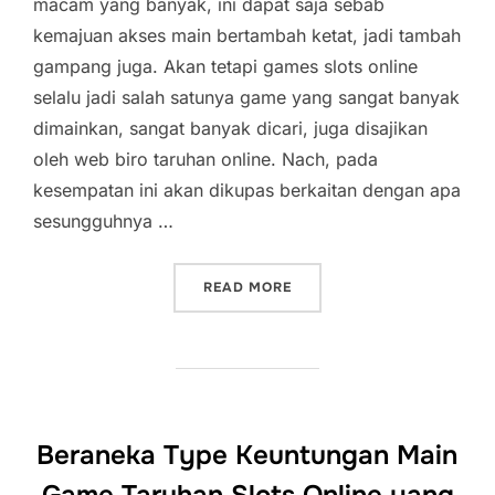
macam yang banyak, ini dapat saja sebab
kemajuan akses main bertambah ketat, jadi tambah
gampang juga. Akan tetapi games slots online
selalu jadi salah satunya game yang sangat banyak
dimainkan, sangat banyak dicari, juga disajikan
oleh web biro taruhan online. Nach, pada
kesempatan ini akan dikupas berkaitan dengan apa
sesungguhnya …
“BERMACAM MODEL KEUNT
READ MORE
Beraneka Type Keuntungan Main