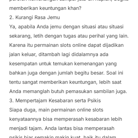
memberikan keuntungan khan?
2. Kurangi Rasa Jemu
Ya, apabila Anda jemu dengan situasi atau situasi
sekarang, letih dengan tugas atau perihal yang lain.
Karena itu permainan slots online dapat dijadikan
jalan keluar, ditambah lagi didalamnya ada
kesempatan untuk temukan kemenangan yang
bahkan juga dengan jumlah begitu besar. Soal ini
tentu sangat memberikan keuntungan, lebih saat
Anda memanglah butuh pemasukan sambilan juga.
3. Mempertajam Kesabaran serta Psikis
Siapa duga, main permainan online slots
kenyataannya bisa memperasah kesabaran lebih
menjadi tajam. Anda lantas bisa memperasah
psikis biar semakin makin kuat, baik itu dalam