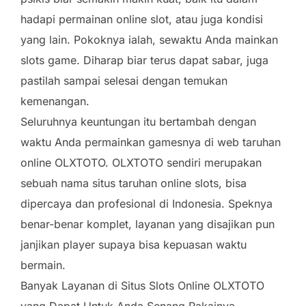
hadapi permainan online slot, atau juga kondisi
yang lain. Pokoknya ialah, sewaktu Anda mainkan
slots game. Diharap biar terus dapat sabar, juga
pastilah sampai selesai dengan temukan
kemenangan.
Seluruhnya keuntungan itu bertambah dengan
waktu Anda permainkan gamesnya di web taruhan
online OLXTOTO. OLXTOTO sendiri merupakan
sebuah nama situs taruhan online slots, bisa
dipercaya dan profesional di Indonesia. Speknya
benar-benar komplet, layanan yang disajikan pun
janjikan player supaya bisa kepuasan waktu
bermain.
Banyak Layanan di Situs Slots Online OLXTOTO
yang Dapat Untuk Anda Senang Pakainya