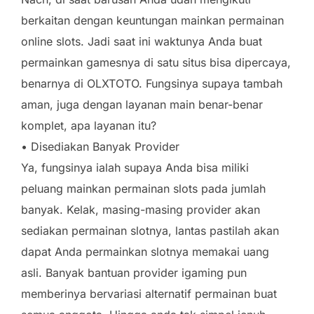
berkaitan dengan keuntungan mainkan permainan
online slots. Jadi saat ini waktunya Anda buat
permainkan gamesnya di satu situs bisa dipercaya,
benarnya di OLXTOTO. Fungsinya supaya tambah
aman, juga dengan layanan main benar-benar
komplet, apa layanan itu?
• Disediakan Banyak Provider
Ya, fungsinya ialah supaya Anda bisa miliki
peluang mainkan permainan slots pada jumlah
banyak. Kelak, masing-masing provider akan
sediakan permainan slotnya, lantas pastilah akan
dapat Anda permainkan slotnya memakai uang
asli. Banyak bantuan provider igaming pun
memberinya bervariasi alternatif permainan buat