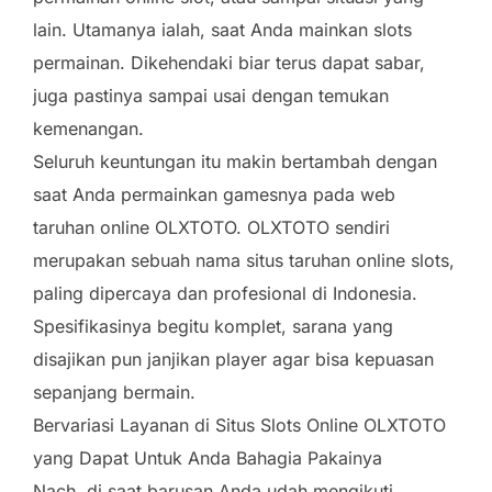
lain. Utamanya ialah, saat Anda mainkan slots
permainan. Dikehendaki biar terus dapat sabar,
juga pastinya sampai usai dengan temukan
kemenangan.
Seluruh keuntungan itu makin bertambah dengan
saat Anda permainkan gamesnya pada web
taruhan online OLXTOTO. OLXTOTO sendiri
merupakan sebuah nama situs taruhan online slots,
paling dipercaya dan profesional di Indonesia.
Spesifikasinya begitu komplet, sarana yang
disajikan pun janjikan player agar bisa kepuasan
sepanjang bermain.
Bervariasi Layanan di Situs Slots Online OLXTOTO
yang Dapat Untuk Anda Bahagia Pakainya
Nach, di saat barusan Anda udah mengikuti