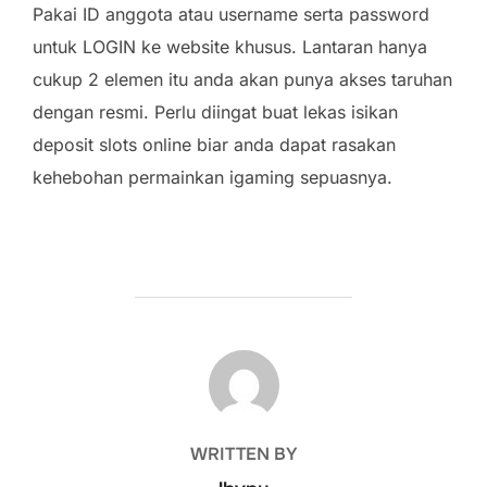
Pakai ID anggota atau username serta password
untuk LOGIN ke website khusus. Lantaran hanya
cukup 2 elemen itu anda akan punya akses taruhan
dengan resmi. Perlu diingat buat lekas isikan
deposit slots online biar anda dapat rasakan
kehebohan permainkan igaming sepuasnya.
POST AUTHOR
WRITTEN BY