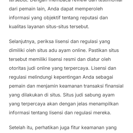
dari pemain lain, Anda dapat memperoleh
informasi yang objektif tentang reputasi dan
kualitas layanan situs-situs tersebut.
Selanjutnya, periksa lisensi dan regulasi yang
dimiliki oleh situs adu ayam online. Pastikan situs
tersebut memiliki lisensi resmi dan diatur oleh
otoritas judi online yang terpercaya. Lisensi dan
regulasi melindungi kepentingan Anda sebagai
pemain dan menjamin keamanan transaksi finansial
yang dilakukan di situs. Situs judi sabung ayam
yang terpercaya akan dengan jelas menampilkan
informasi tentang lisensi dan regulasi mereka.
Setelah itu, perhatikan juga fitur keamanan yang