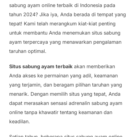
sabung ayam online terbaik di Indonesia pada
tahun 2024? Jika iya, Anda berada di tempat yang
tepat! Kami telah merangkum kiat-kiat penting
untuk membantu Anda menemukan situs sabung
ayam terpercaya yang menawarkan pengalaman
taruhan optimal.
Situs sabung ayam terbaik
akan memberikan
Anda akses ke permainan yang adil, keamanan
yang terjamin, dan beragam pilihan taruhan yang
menarik. Dengan memilih situs yang tepat, Anda
dapat merasakan sensasi adrenalin sabung ayam
online tanpa khawatir tentang keamanan dan
keadilan.
Setiap tahun, beberapa situs sabung ayam online