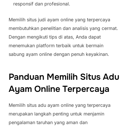
responsif dan profesional.
Memilih situs judi ayam online yang terpercaya
membutuhkan penelitian dan analisis yang cermat.
Dengan mengikuti tips di atas, Anda dapat
menemukan platform terbaik untuk bermain
sabung ayam online dengan penuh keyakinan.
Panduan Memilih Situs Adu
Ayam Online Terpercaya
Memilih situs adu ayam online yang terpercaya
merupakan langkah penting untuk menjamin
pengalaman taruhan yang aman dan