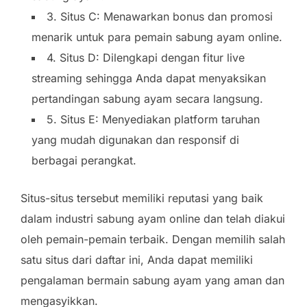
3. Situs C: Menawarkan bonus dan promosi
menarik untuk para pemain sabung ayam online.
4. Situs D: Dilengkapi dengan fitur live
streaming sehingga Anda dapat menyaksikan
pertandingan sabung ayam secara langsung.
5. Situs E: Menyediakan platform taruhan
yang mudah digunakan dan responsif di
berbagai perangkat.
Situs-situs tersebut memiliki reputasi yang baik
dalam industri sabung ayam online dan telah diakui
oleh pemain-pemain terbaik. Dengan memilih salah
satu situs dari daftar ini, Anda dapat memiliki
pengalaman bermain sabung ayam yang aman dan
mengasyikkan.