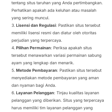
tentang situs taruhan yang Anda pertimbangkan.
Perhatikan apakah ada keluhan atau masalah
yang sering muncul.
Lisensi dan Regulasi
: Pastikan situs tersebut
memiliki lisensi resmi dan diatur oleh otoritas
perjudian yang terpercaya.
Pilihan Permainan
: Periksa apakah situs
tersebut menawarkan variasi permainan sabung
ayam yang lengkap dan menarik.
Metode Pembayaran
: Pastikan situs tersebut
menyediakan metode pembayaran yang aman
dan nyaman bagi Anda.
Layanan Pelanggan
: Tinjau kualitas layanan
pelanggan yang diberikan. Situs yang terpercaya
harus memiliki tim layanan pelanggan yang