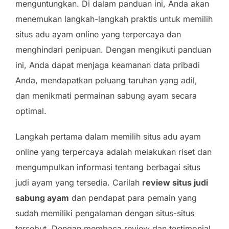
menguntungkan. Di dalam panduan ini, Anda akan
menemukan langkah-langkah praktis untuk memilih
situs adu ayam online yang terpercaya dan
menghindari penipuan. Dengan mengikuti panduan
ini, Anda dapat menjaga keamanan data pribadi
Anda, mendapatkan peluang taruhan yang adil,
dan menikmati permainan sabung ayam secara
optimal.
Langkah pertama dalam memilih situs adu ayam
online yang terpercaya adalah melakukan riset dan
mengumpulkan informasi tentang berbagai situs
judi ayam yang tersedia. Carilah
review situs judi
sabung ayam
dan pendapat para pemain yang
sudah memiliki pengalaman dengan situs-situs
tersebut. Dengan membaca review dan testimonial