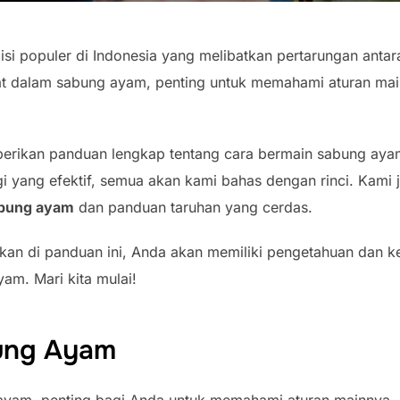
si populer di Indonesia yang melibatkan pertarungan antar
bat dalam sabung ayam, penting untuk memahami aturan main
erikan panduan lengkap tentang cara bermain sabung ayam
egi yang efektif, semua akan kami bahas dengan rinci. Kami
abung ayam
dan panduan taruhan yang cerdas.
kan di panduan ini, Anda akan memiliki pengetahuan dan k
am. Mari kita mulai!
ung Ayam
 ayam, penting bagi Anda untuk memahami aturan mainnya.