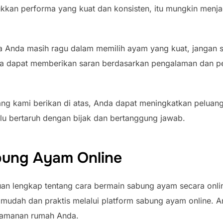
kkan performa yang kuat dan konsisten, itu mungkin menjad
ika Anda masih ragu dalam memilih ayam yang kuat, jangan 
ka dapat memberikan saran berdasarkan pengalaman dan p
yang kami berikan di atas, Anda dapat meningkatkan pelua
alu bertaruh dengan bijak dan bertanggung jawab.
bung Ayam Online
n lengkap tentang cara bermain sabung ayam secara online.
 mudah dan praktis melalui platform sabung ayam online. 
yamanan rumah Anda.