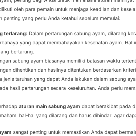
ikuti oleh para pemain untuk menjaga keadilan dan kesel
an penting yang perlu Anda ketahui sebelum memulai:
 terlarang:
Dalam pertarungan sabung ayam, dilarang ke
erbahaya yang dapat membahayakan kesehatan ayam. Hal in
ang bertarung.
ngan sabung ayam biasanya memiliki batasan waktu tertentu,
ngan dihentikan dan hasilnya ditentukan berdasarkan kriteri
 jenis taruhan yang dapat Anda lakukan dalam sabung ayam
pada hasil pertarungan secara keseluruhan. Anda perlu mem
terhadap
aturan main sabung ayam
dapat berakibat pada di
emahami hal-hal yang dilarang dan harus dihindari agar dapa
 ayam
sangat penting untuk memastikan Anda dapat bermai