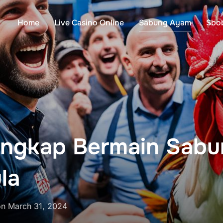
Home
Live Casino Online
Sabung Ayam
Sbo
engkap Bermain Sab
la
Posted
on
March 31, 2024
on