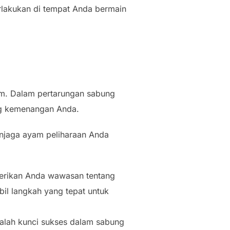
rlakukan di tempat Anda bermain
am. Dalam pertarungan sabung
ng kemenangan Anda.
enjaga ayam peliharaan Anda
erikan Anda wawasan tentang
l langkah yang tepat untuk
alah kunci sukses dalam sabung