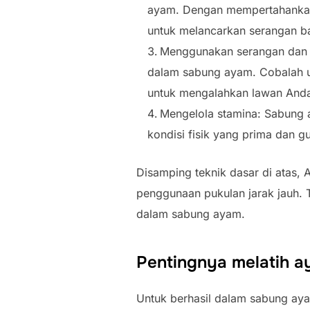
ayam. Dengan mempertahankan 
untuk melancarkan serangan ba
Menggunakan serangan dan pe
dalam sabung ayam. Cobalah u
untuk mengalahkan lawan And
Mengelola stamina: Sabung 
kondisi fisik yang prima dan g
Disamping teknik dasar di atas, 
penggunaan pukulan jarak jauh. T
dalam sabung ayam.
Pentingnya melatih a
Untuk berhasil dalam sabung aya