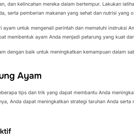
n, dan kelincahan mereka dalam bertempur. Lakukan latih
da, serta pemberian makanan yang sehat dan nutrisi yang o
ri ayam untuk mengenali perintah dan mematuhi instruksi A
dapat membentuk ayam Anda menjadi petarung yang kuat da
ayam dengan baik untuk meningkatkan kemampuan dalam sa
bung Ayam
beberapa tips dan trik yang dapat membantu Anda meningk
a, Anda dapat meningkatkan strategi taruhan Anda serta 
ktif