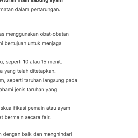
amatan dalam pertarungan.
ras menggunakan obat-obatan
i bertujuan untuk menjaga
 seperti 10 atau 15 menit.
a yang telah ditetapkan.
, seperti taruhan langsung pada
ahami jenis taruhan yang
skualifikasi pemain atau ayam
t bermain secara fair.
n dengan baik dan menghindari