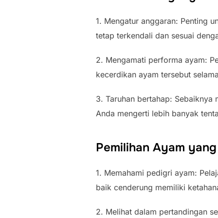
1. Mengatur anggaran: Penting u
tetap terkendali dan sesuai den
2. Mengamati performa ayam: Pe
kecerdikan ayam tersebut selam
3. Taruhan bertahap: Sebaiknya m
Anda mengerti lebih banyak tent
Pemilihan Ayam yang
1. Memahami pedigri ayam: Pelaj
baik cenderung memiliki ketahan
2. Melihat dalam pertandingan s