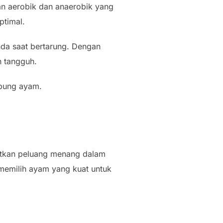
an aerobik dan anaerobik yang
ptimal.
nda saat bertarung. Dengan
n tangguh.
bung ayam.
atkan peluang menang dalam
memilih ayam yang kuat untuk