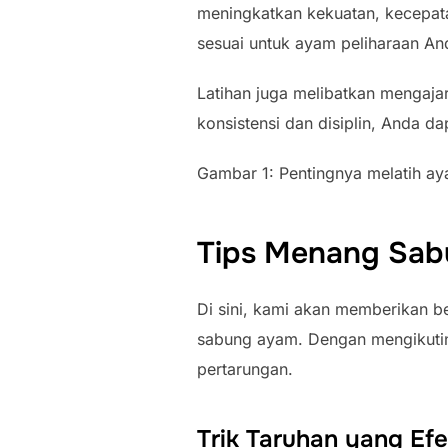
meningkatkan kekuatan, kecepata
sesuai untuk ayam peliharaan An
Latihan juga melibatkan mengaja
konsistensi dan disiplin, Anda 
Gambar 1: Pentingnya melatih 
Tips Menang Sa
Di sini, kami akan memberikan 
sabung ayam. Dengan mengikutiny
pertarungan.
Trik Taruhan yang Efe