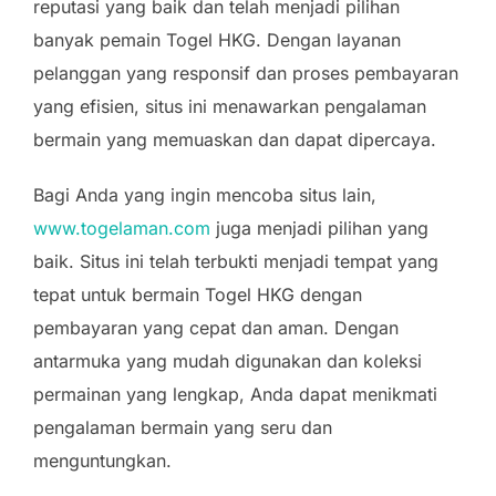
reputasi yang baik dan telah menjadi pilihan
banyak pemain Togel HKG. Dengan layanan
pelanggan yang responsif dan proses pembayaran
yang efisien, situs ini menawarkan pengalaman
bermain yang memuaskan dan dapat dipercaya.
Bagi Anda yang ingin mencoba situs lain,
www.togelaman.com
juga menjadi pilihan yang
baik. Situs ini telah terbukti menjadi tempat yang
tepat untuk bermain Togel HKG dengan
pembayaran yang cepat dan aman. Dengan
antarmuka yang mudah digunakan dan koleksi
permainan yang lengkap, Anda dapat menikmati
pengalaman bermain yang seru dan
menguntungkan.