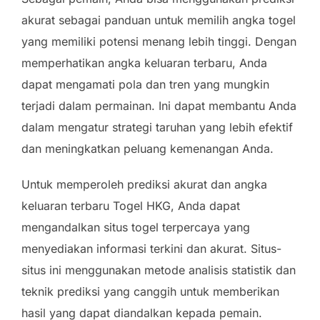
akurat sebagai panduan untuk memilih angka togel
yang memiliki potensi menang lebih tinggi. Dengan
memperhatikan angka keluaran terbaru, Anda
dapat mengamati pola dan tren yang mungkin
terjadi dalam permainan. Ini dapat membantu Anda
dalam mengatur strategi taruhan yang lebih efektif
dan meningkatkan peluang kemenangan Anda.
Untuk memperoleh prediksi akurat dan angka
keluaran terbaru Togel HKG, Anda dapat
mengandalkan situs togel terpercaya yang
menyediakan informasi terkini dan akurat. Situs-
situs ini menggunakan metode analisis statistik dan
teknik prediksi yang canggih untuk memberikan
hasil yang dapat diandalkan kepada pemain.