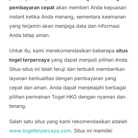
pembayaran cepat
akan memberi Anda kepuasan
instant ketika Anda menang, sementara keamanan
yang terjamin akan menjaga data dan informasi
Anda tetap aman.
Untuk itu, kami merekomendasikan beberapa
situs
togel terpercaya
yang dapat menjadi pilihan Anda.
Situs-situs ini telah teruji dan terbukti memberikan
layanan berkualitas dengan pembayaran yang
cepat dan aman. Anda dapat menjelajahi berbagai
pilihan permainan Togel HKG dengan nyaman dan
tenang.
Salah satu situs yang kami rekomendasikan adalah
www.togelterpercaya.com
. Situs ini memiliki