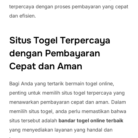
terpercaya dengan proses pembayaran yang cepat
dan efisien.
Situs Togel Terpercaya
dengan Pembayaran
Cepat dan Aman
Bagi Anda yang tertarik bermain togel online,
penting untuk memilih situs togel terpercaya yang
menawarkan pembayaran cepat dan aman. Dalam
memilih situs togel, anda perlu memastikan bahwa
situs tersebut adalah
bandar togel online terbaik
yang menyediakan layanan yang handal dan