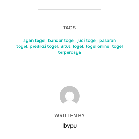
TAGS
agen togel
,
bandar togel
,
judi togel
,
pasaran
togel
,
prediksi togel
,
Situs Togel
,
togel online
,
togel
terpercaya
POST AUTHOR
WRITTEN BY
lbvpu