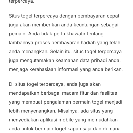
terpercaya.
Situs togel terpercaya dengan pembayaran cepat
juga akan memberikan anda keuntungan sebagai
pemain. Anda tidak perlu khawatir tentang
lambannya proses pembayaran hadiah yang telah
anda menangkan. Selain itu, situs togel terpercaya
juga mengutamakan keamanan data pribadi anda,
menjaga kerahasiaan informasi yang anda berikan.
Di situs togel terpercaya, anda juga akan
mendapatkan berbagai macam fitur dan fasilitas
yang membuat pengalaman bermain togel menjadi
lebih menyenangkan. Misalnya, ada situs yang
menyediakan aplikasi mobile yang memudahkan
anda untuk bermain togel kapan saja dan di mana