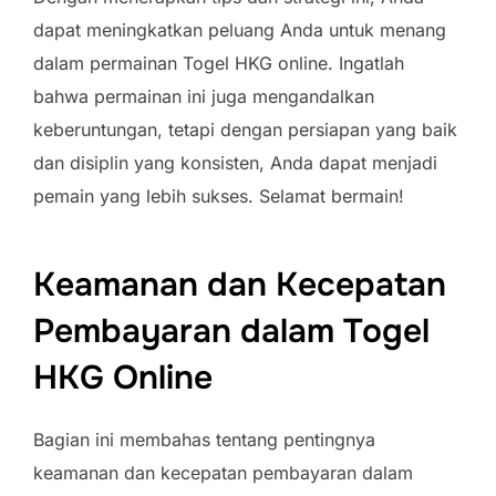
dapat meningkatkan peluang Anda untuk menang
dalam permainan Togel HKG online. Ingatlah
bahwa permainan ini juga mengandalkan
keberuntungan, tetapi dengan persiapan yang baik
dan disiplin yang konsisten, Anda dapat menjadi
pemain yang lebih sukses. Selamat bermain!
Keamanan dan Kecepatan
Pembayaran dalam Togel
HKG Online
Bagian ini membahas tentang pentingnya
keamanan dan kecepatan pembayaran dalam