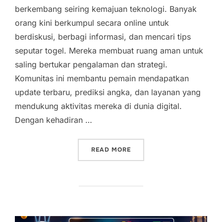
berkembang seiring kemajuan teknologi. Banyak
orang kini berkumpul secara online untuk
berdiskusi, berbagi informasi, dan mencari tips
seputar togel. Mereka membuat ruang aman untuk
saling bertukar pengalaman dan strategi.
Komunitas ini membantu pemain mendapatkan
update terbaru, prediksi angka, dan layanan yang
mendukung aktivitas mereka di dunia digital.
Dengan kehadiran …
“KOMUNITAS PEMAIN TOGEL
READ MORE