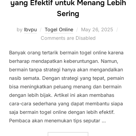
yang Efektif untuk Menang Lebih
Sering
Posted
by
lbvpu
Togel Online
May 26, 2025
on
Comments are Disabled
Banyak orang tertarik bermain togel online karena
berharap mendapatkan keberuntungan. Namun,
bermain tanpa strategi hanya akan mengandalkan
nasib semata. Dengan strategi yang tepat, pemain
bisa meningkatkan peluang menang dan bermain
dengan lebih bijak. Artikel ini akan membahas
cara-cara sederhana yang dapat membantu siapa
saja bermain togel online dengan lebih efektif.
Pembaca akan menemukan tips seputar …