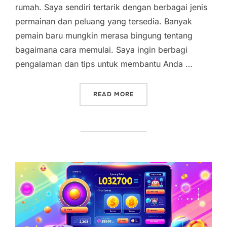
rumah. Saya sendiri tertarik dengan berbagai jenis
permainan dan peluang yang tersedia. Banyak
pemain baru mungkin merasa bingung tentang
bagaimana cara memulai. Saya ingin berbagi
pengalaman dan tips untuk membantu Anda …
“TOGEL ONLINE HADIAH 
READ MORE