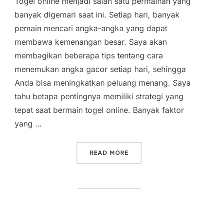
Togel online menjadi salah satu permainan yang
banyak digemari saat ini. Setiap hari, banyak
pemain mencari angka-angka yang dapat
membawa kemenangan besar. Saya akan
membagikan beberapa tips tentang cara
menemukan angka gacor setiap hari, sehingga
Anda bisa meningkatkan peluang menang. Saya
tahu betapa pentingnya memiliki strategi yang
tepat saat bermain togel online. Banyak faktor
yang …
“TOGEL ONLINE GACOR SE
READ MORE