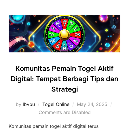
Komunitas Pemain Togel Aktif
Digital: Tempat Berbagi Tips dan
Strategi
Posted
by
lbvpu
Togel Online
May 24, 2025
on
Comments are Disabled
Komunitas pemain togel aktif digital terus