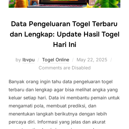
Data Pengeluaran Togel Terbaru
dan Lengkap: Update Hasil Togel
Hari Ini
Posted
by
lbvpu
Togel Online
May 22, 2025
on
Comments are Disabled
Banyak orang ingin tahu data pengeluaran togel
terbaru dan lengkap agar bisa melihat angka yang
keluar setiap hari. Data ini membantu pemain untuk
mengamati pola, membuat prediksi, dan
menentukan langkah berikutnya dengan lebih
percaya diri. Informasi yang jelas dan akurat