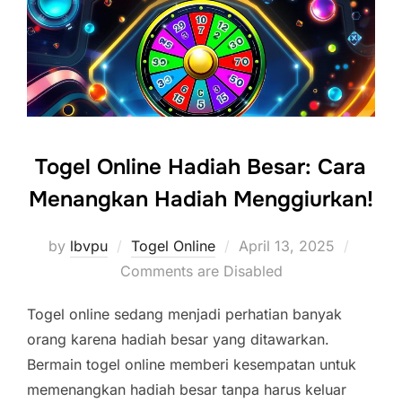
Togel Online Hadiah Besar: Cara
Menangkan Hadiah Menggiurkan!
Posted
by
lbvpu
Togel Online
April 13, 2025
on
Comments are Disabled
Togel online sedang menjadi perhatian banyak
orang karena hadiah besar yang ditawarkan.
Bermain togel online memberi kesempatan untuk
memenangkan hadiah besar tanpa harus keluar