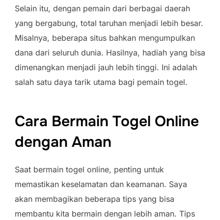
Selain itu, dengan pemain dari berbagai daerah
yang bergabung, total taruhan menjadi lebih besar.
Misalnya, beberapa situs bahkan mengumpulkan
dana dari seluruh dunia. Hasilnya, hadiah yang bisa
dimenangkan menjadi jauh lebih tinggi. Ini adalah
salah satu daya tarik utama bagi pemain togel.
Cara Bermain Togel Online
dengan Aman
Saat bermain togel online, penting untuk
memastikan keselamatan dan keamanan. Saya
akan membagikan beberapa tips yang bisa
membantu kita bermain dengan lebih aman. Tips