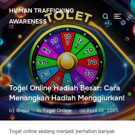
Skip
HUMAN TRAFFICKING
to
Search
TOGGLE
content
AWARENESS
for:
Togel Online Hadiah Besar: Cara
Menangkan Hadiah Menggiurkan!
Posted
by
lbvpu
in
Togel Online
on
April 13, 2025
on
Togel online sedang menjadi perhatian banyak