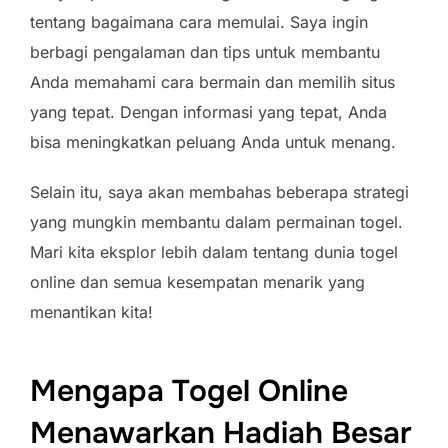
tentang bagaimana cara memulai. Saya ingin
berbagi pengalaman dan tips untuk membantu
Anda memahami cara bermain dan memilih situs
yang tepat. Dengan informasi yang tepat, Anda
bisa meningkatkan peluang Anda untuk menang.
Selain itu, saya akan membahas beberapa strategi
yang mungkin membantu dalam permainan togel.
Mari kita eksplor lebih dalam tentang dunia togel
online dan semua kesempatan menarik yang
menantikan kita!
Mengapa Togel Online
Menawarkan Hadiah Besar