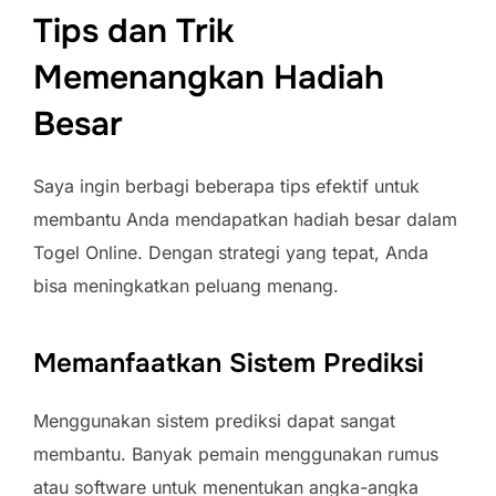
Tips dan Trik
Memenangkan Hadiah
Besar
Saya ingin berbagi beberapa tips efektif untuk
membantu Anda mendapatkan hadiah besar dalam
Togel Online. Dengan strategi yang tepat, Anda
bisa meningkatkan peluang menang.
Memanfaatkan Sistem Prediksi
Menggunakan sistem prediksi dapat sangat
membantu. Banyak pemain menggunakan rumus
atau software untuk menentukan angka-angka