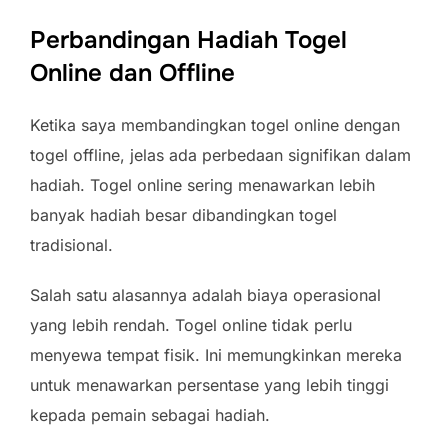
Perbandingan Hadiah Togel
Online dan Offline
Ketika saya membandingkan togel online dengan
togel offline, jelas ada perbedaan signifikan dalam
hadiah. Togel online sering menawarkan lebih
banyak hadiah besar dibandingkan togel
tradisional.
Salah satu alasannya adalah biaya operasional
yang lebih rendah. Togel online tidak perlu
menyewa tempat fisik. Ini memungkinkan mereka
untuk menawarkan persentase yang lebih tinggi
kepada pemain sebagai hadiah.