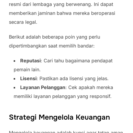
resmi dari lembaga yang berwenang. Ini dapat
memberikan jaminan bahwa mereka beroperasi
secara legal.
Berikut adalah beberapa poin yang perlu
dipertimbangkan saat memilih bandar:
Reputasi
: Cari tahu bagaimana pendapat
pemain lain.
Lisensi
: Pastikan ada lisensi yang jelas.
Layanan Pelanggan
: Cek apakah mereka
memiliki layanan pelanggan yang responsif.
Strategi Mengelola Keuangan
Mengelola keuangan adalah kunci agar tetap aman