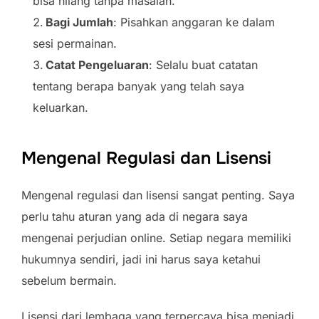
bisa hilang tanpa masalah.
Bagi Jumlah
: Pisahkan anggaran ke dalam
sesi permainan.
Catat Pengeluaran
: Selalu buat catatan
tentang berapa banyak yang telah saya
keluarkan.
Mengenal Regulasi dan Lisensi
Mengenal regulasi dan lisensi sangat penting. Saya
perlu tahu aturan yang ada di negara saya
mengenai perjudian online. Setiap negara memiliki
hukumnya sendiri, jadi ini harus saya ketahui
sebelum bermain.
Lisensi dari lembaga yang terpercaya bisa menjadi