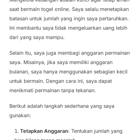
saat bermain togel online. Saya selalu menetapkan
batasan untuk jumlah yang ingin saya pertaruhkan.
Ini membantu saya tidak mengeluarkan uang lebih
dari yang saya mampu.
Selain itu, saya juga membagi anggaran permainan
saya. Misalnya, jika saya memiliki anggaran
bulanan, saya hanya menggunakan sebagian kecil
untuk bermain. Dengan cara ini, saya dapat
menikmati permainan tanpa tekanan.
Berikut adalah langkah sederhana yang saya
gunakan:
Tetapkan Anggaran
: Tentukan jumlah yang