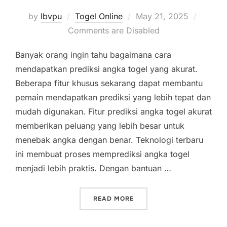
Posted
by
lbvpu
Togel Online
May 21, 2025
on
Comments are Disabled
Banyak orang ingin tahu bagaimana cara
mendapatkan prediksi angka togel yang akurat.
Beberapa fitur khusus sekarang dapat membantu
pemain mendapatkan prediksi yang lebih tepat dan
mudah digunakan. Fitur prediksi angka togel akurat
memberikan peluang yang lebih besar untuk
menebak angka dengan benar. Teknologi terbaru
ini membuat proses memprediksi angka togel
menjadi lebih praktis. Dengan bantuan …
“FITUR PREDIKSI ANGKA 
READ MORE