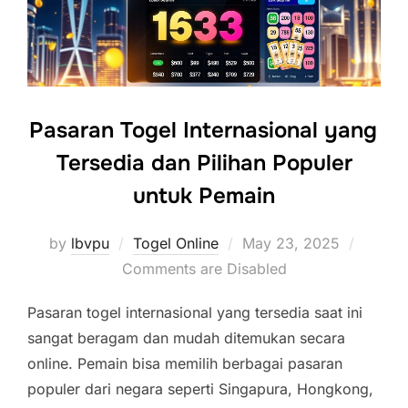
Pasaran Togel Internasional yang
Tersedia dan Pilihan Populer
untuk Pemain
Posted
by
lbvpu
Togel Online
May 23, 2025
on
Comments are Disabled
Pasaran togel internasional yang tersedia saat ini
sangat beragam dan mudah ditemukan secara
online. Pemain bisa memilih berbagai pasaran
populer dari negara seperti Singapura, Hongkong,