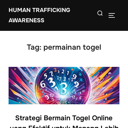
Skip
HUMAN TRAFFICKING
Search
to
TOGGLE
for:
content
AWARENESS
Tag:
permainan togel
Strategi Bermain Togel Online