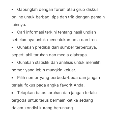
Gabunglah dengan forum atau grup diskusi
online untuk berbagi tips dan trik dengan pemain
lainnya.
Cari informasi terkini tentang hasil undian
sebelumnya untuk menentukan pola dan tren.
Gunakan prediksi dari sumber terpercaya,
seperti ahli taruhan dan media olahraga.
Gunakan statistik dan analisis untuk memilih
nomor yang lebih mungkin keluar.
Pilih nomor yang berbeda-beda dan jangan
terlalu fokus pada angka favorit Anda.
Tetapkan batas taruhan dan jangan terlalu
tergoda untuk terus bermain ketika sedang
dalam kondisi kurang beruntung.