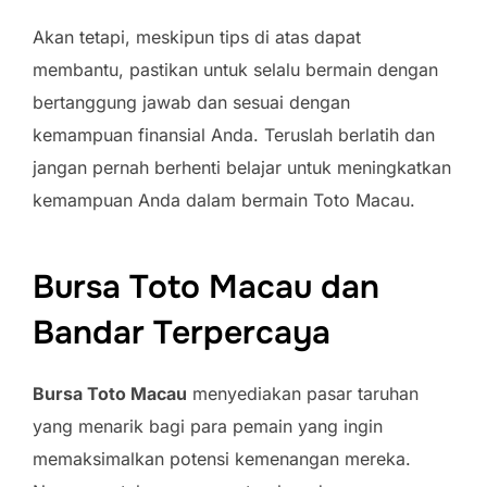
Akan tetapi, meskipun tips di atas dapat
membantu, pastikan untuk selalu bermain dengan
bertanggung jawab dan sesuai dengan
kemampuan finansial Anda. Teruslah berlatih dan
jangan pernah berhenti belajar untuk meningkatkan
kemampuan Anda dalam bermain Toto Macau.
Bursa Toto Macau dan
Bandar Terpercaya
Bursa Toto Macau
menyediakan pasar taruhan
yang menarik bagi para pemain yang ingin
memaksimalkan potensi kemenangan mereka.