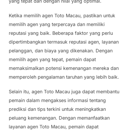
yang tepat dan dengan nilai yang optimal.
Ketika memilih agen Toto Macau, pastikan untuk
memilih agen yang terpercaya dan memiliki
reputasi yang baik. Beberapa faktor yang perlu
dipertimbangkan termasuk reputasi agen, layanan
pelanggan, dan biaya yang dikenakan. Dengan
memilih agen yang tepat, pemain dapat
memaksimalkan potensi kemenangan mereka dan
memperoleh pengalaman taruhan yang lebih baik.
Selain itu, agen Toto Macau juga dapat membantu
pemain dalam mengakses informasi tentang
prediksi dan tips terkini untuk meningkatkan
peluang kemenangan. Dengan memanfaatkan
layanan agen Toto Macau, pemain dapat