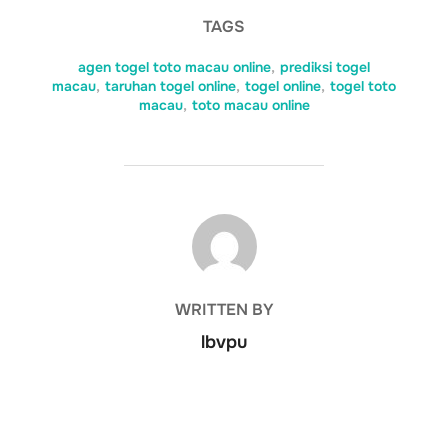
TAGS
agen togel toto macau online
,
prediksi togel
macau
,
taruhan togel online
,
togel online
,
togel toto
macau
,
toto macau online
POST AUTHOR
WRITTEN BY
lbvpu