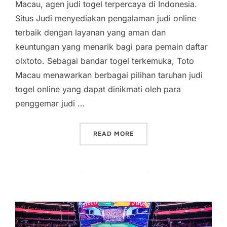
Macau, agen judi togel terpercaya di Indonesia.
Situs Judi menyediakan pengalaman judi online
terbaik dengan layanan yang aman dan
keuntungan yang menarik bagi para pemain daftar
olxtoto. Sebagai bandar togel terkemuka, Toto
Macau menawarkan berbagai pilihan taruhan judi
togel online yang dapat dinikmati oleh para
penggemar judi …
“TOTO MACAU – AGEN JUD
READ MORE