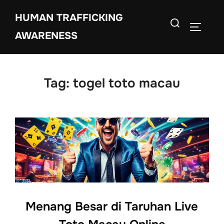
Skip
HUMAN TRAFFICKING
Search
to
TOGGLE
for:
content
AWARENESS
Tag:
togel toto macau
Menang Besar di Taruhan Live