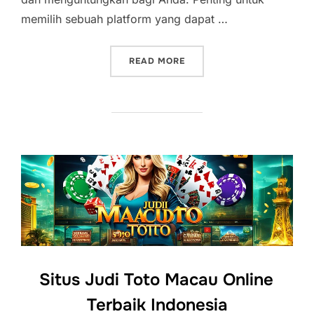
memilih sebuah platform yang dapat …
“AGEN TARUHAN ANGKA MA
READ MORE
Situs Judi Toto Macau Online
Terbaik Indonesia