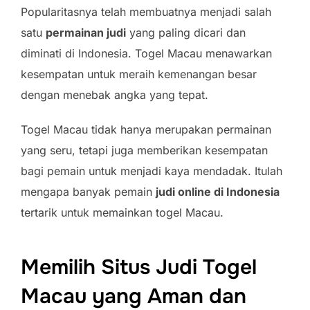
Popularitasnya telah membuatnya menjadi salah
satu
permainan judi
yang paling dicari dan
diminati di Indonesia. Togel Macau menawarkan
kesempatan untuk meraih kemenangan besar
dengan menebak angka yang tepat.
Togel Macau tidak hanya merupakan permainan
yang seru, tetapi juga memberikan kesempatan
bagi pemain untuk menjadi kaya mendadak. Itulah
mengapa banyak pemain
judi online di Indonesia
tertarik untuk memainkan togel Macau.
Memilih Situs Judi Togel
Macau yang Aman dan