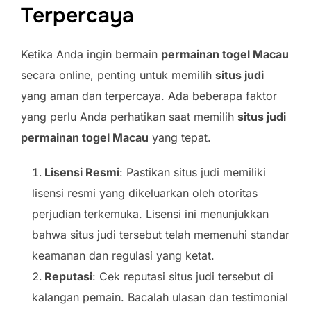
Terpercaya
Ketika Anda ingin bermain
permainan togel Macau
secara online, penting untuk memilih
situs judi
yang aman dan terpercaya. Ada beberapa faktor
yang perlu Anda perhatikan saat memilih
situs judi
permainan togel Macau
yang tepat.
Lisensi Resmi
: Pastikan situs judi memiliki
lisensi resmi yang dikeluarkan oleh otoritas
perjudian terkemuka. Lisensi ini menunjukkan
bahwa situs judi tersebut telah memenuhi standar
keamanan dan regulasi yang ketat.
Reputasi
: Cek reputasi situs judi tersebut di
kalangan pemain. Bacalah ulasan dan testimonial