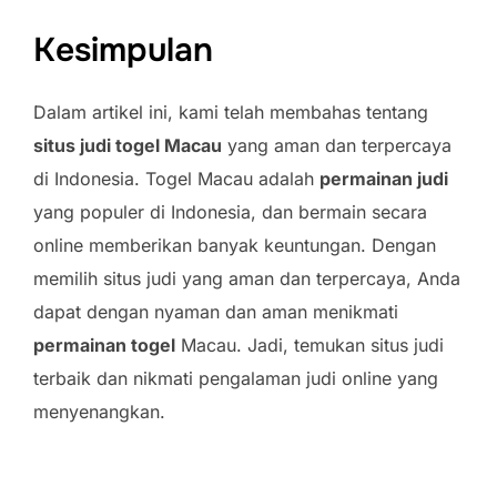
Kesimpulan
Dalam artikel ini, kami telah membahas tentang
situs judi togel Macau
yang aman dan terpercaya
di Indonesia. Togel Macau adalah
permainan judi
yang populer di Indonesia, dan bermain secara
online memberikan banyak keuntungan. Dengan
memilih situs judi yang aman dan terpercaya, Anda
dapat dengan nyaman dan aman menikmati
permainan togel
Macau. Jadi, temukan situs judi
terbaik dan nikmati pengalaman judi online yang
menyenangkan.