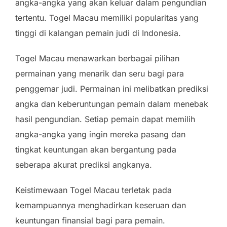
angka-angka yang akan keluar dalam pengundian
tertentu. Togel Macau memiliki popularitas yang
tinggi di kalangan pemain judi di Indonesia.
Togel Macau menawarkan berbagai pilihan
permainan yang menarik dan seru bagi para
penggemar judi. Permainan ini melibatkan prediksi
angka dan keberuntungan pemain dalam menebak
hasil pengundian. Setiap pemain dapat memilih
angka-angka yang ingin mereka pasang dan
tingkat keuntungan akan bergantung pada
seberapa akurat prediksi angkanya.
Keistimewaan Togel Macau terletak pada
kemampuannya menghadirkan keseruan dan
keuntungan finansial bagi para pemain.