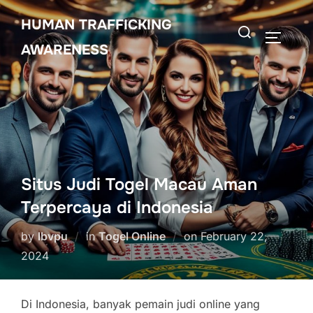
Skip
HUMAN TRAFFICKING
Search
to
TOGGLE
for:
content
AWARENESS
Situs Judi Togel Macau Aman
Terpercaya di Indonesia
Posted
by
lbvpu
in
Togel Online
on
February 22,
on
2024
Di Indonesia, banyak pemain judi online yang