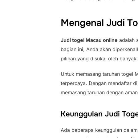
Mengenal Judi To
Judi togel Macau online
adalah s
bagian ini, Anda akan diperkena
pilihan yang disukai oleh banyak
Untuk memasang taruhan togel Mac
terpercaya. Dengan mendaftar di 
memasang taruhan dengan aman
Keunggulan Judi Toge
Ada beberapa keunggulan dalam