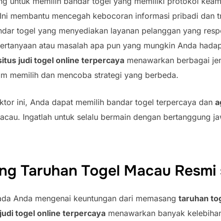
ng untuk memilih bandar togel yang memiliki protokol keama
. Ini membantu mencegah kebocoran informasi pribadi dan tr
andar togel yang menyediakan layanan pelanggan yang resp
rtanyaan atau masalah apa pun yang mungkin Anda hadap
situs judi togel online terpercaya
menawarkan berbagai jeni
lam memilih dan mencoba strategi yang berbeda.
tor ini, Anda dapat memilih bandar togel terpercaya dan
a
acau. Ingatlah untuk selalu bermain dengan bertanggung 
g Taruhan Togel Macau Resmi 
epada Anda mengenai keuntungan dari memasang
taruhan to
 judi togel online terpercaya
menawarkan banyak kelebihan