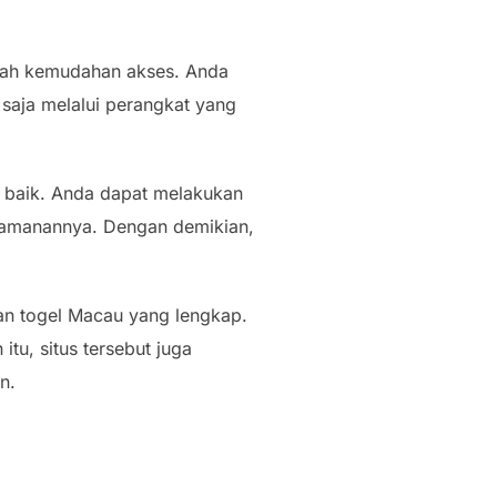
lah kemudahan akses. Anda
saja melalui perangkat yang
ih baik. Anda dapat melakukan
eamanannya. Dengan demikian,
uhan togel Macau yang lengkap.
tu, situs tersebut juga
n.