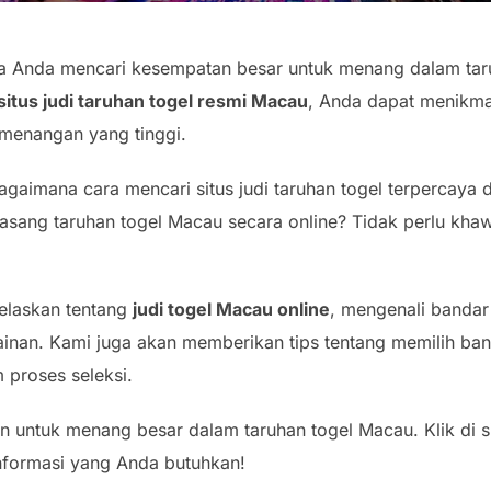
ika Anda mencari kesempatan besar untuk menang dalam tar
situs judi taruhan togel resmi Macau
, Anda dapat menikma
menangan yang tinggi.
gaimana cara mencari situs judi taruhan togel terpercaya 
ang taruhan togel Macau secara online? Tidak perlu kha
jelaskan tentang
judi togel Macau online
, mengenali bandar
ainan. Kami juga akan memberikan tips tentang memilih ban
 proses seleksi.
 untuk menang besar dalam taruhan togel Macau. Klik di si
nformasi yang Anda butuhkan!