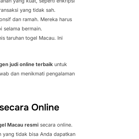
nan yang kuat, seperti enkripsi
ansaksi yang tidak sah.
onsif dan ramah. Mereka harus
i selama bermain.
s taruhan togel Macau. Ini
gen judi online terbaik
untuk
jawab dan menikmati pengalaman
secara Online
gel Macau resmi
secara online.
 yang tidak bisa Anda dapatkan