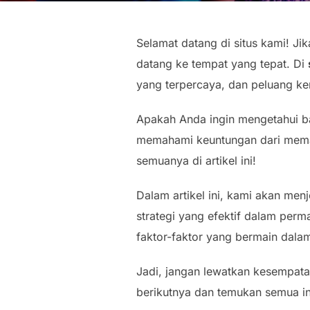
Selamat datang di situs kami! J
datang ke tempat yang tepat. Di
yang terpercaya, dan peluang ke
Apakah Anda ingin mengetahui ba
memahami keuntungan dari memas
semuanya di artikel ini!
Dalam artikel ini, kami akan men
strategi yang efektif dalam perm
faktor-faktor yang bermain dalam
Jadi, jangan lewatkan kesempatan
berikutnya dan temukan semua i