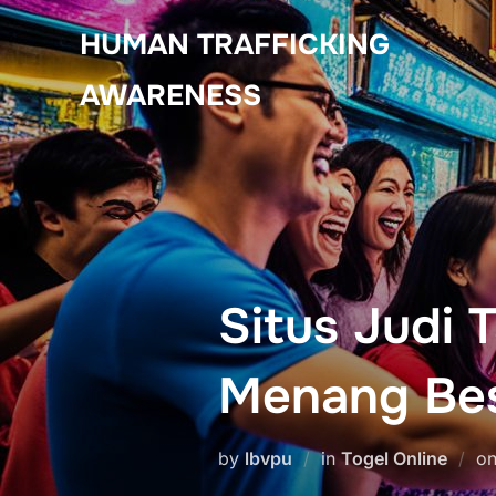
Skip
HUMAN TRAFFICKING
to
content
AWARENESS
Situs Judi 
Menang Bes
by
lbvpu
in
Togel Online
o