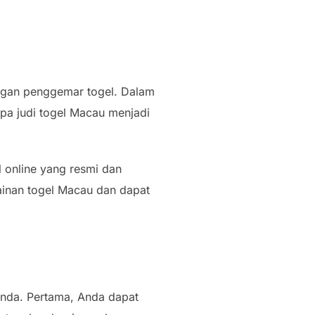
angan penggemar togel. Dalam
pa judi togel Macau menjadi
l online yang resmi dan
mainan togel Macau dan dapat
nda. Pertama, Anda dapat