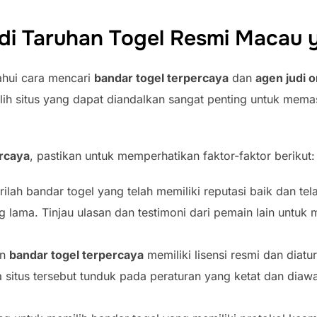
di Taruhan Togel Resmi Macau 
ahui cara mencari
bandar togel terpercaya
dan
agen judi o
lih situs yang dapat diandalkan sangat penting untuk mem
ercaya
, pastikan untuk memperhatikan faktor-faktor berikut:
rilah bandar togel yang telah memiliki reputasi baik dan tel
 lama. Tinjau ulasan dan testimoni dari pemain lain untuk
an
bandar togel terpercaya
memiliki lisensi resmi dan diatu
 situs tersebut tunduk pada peraturan yang ketat dan dia