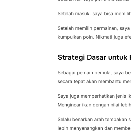
Setelah masuk, saya bisa memili
Setelah memilih permainan, say
kumpulkan poin. Nikmati juga ef
Strategi Dasar untuk
Sebagai pemain pemula, saya bel
secara tepat akan membantu men
Saya juga memperhatikan jenis i
Mengincar ikan dengan nilai lebi
Selalu benarkan arah tembakan
lebih menyenangkan dan memberi