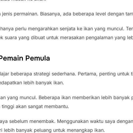
h jenis permainan. Biasanya, ada beberapa level dengan ta
a hanya perlu mengarahkan senjata ke ikan yang muncul. 
ek suara yang dibuat untuk merasakan pengalaman yang leb
 Pemain Pemula
ajar beberapa strategi sederhana. Pertama, penting untuk 
dapatkan lebih banyak ikan.
kan yang muncul. Beberapa ikan memberikan lebih banyak p
h tinggi akan sangat membantu.
 saya sebelum menembak. Menggunakan waktu saya dengan
 lebih banyak peluang untuk menangkap ikan.