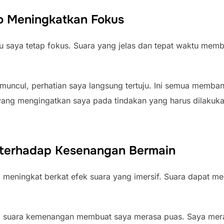
o Meningkatkan Fokus
u saya tetap fokus. Suara yang jelas dan tepat waktu memb
muncul, perhatian saya langsung tertuju. Ini semua memb
yang mengingatkan saya pada tindakan yang harus dilakukan
 terhadap Kesenangan Bermain
 meningkat berkat efek suara yang imersif. Suara dapat 
n, suara kemenangan membuat saya merasa puas. Saya mer