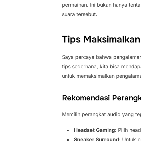
permainan. Ini bukan hanya tent
suara tersebut.
Tips Maksimalkan
Saya percaya bahwa pengalaman 
tips sederhana, kita bisa mendap
untuk memaksimalkan pengalama
Rekomendasi Perangk
Memilih perangkat audio yang te
Headset Gaming
: Pilih hea
Speaker Surround
: Untuk 