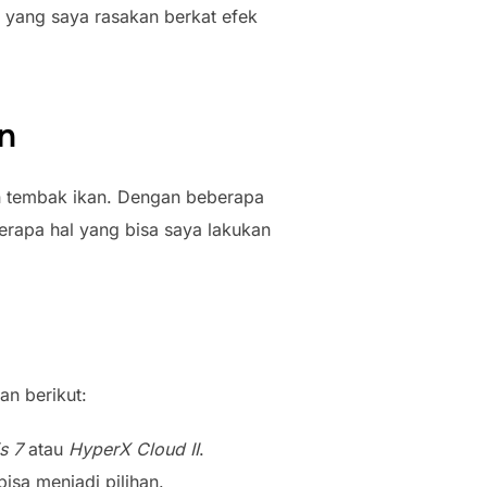
 yang saya rasakan berkat efek
n
n tembak ikan. Dengan beberapa
berapa hal yang bisa saya lakukan
an berikut:
s 7
atau
HyperX Cloud II
.
isa menjadi pilihan.