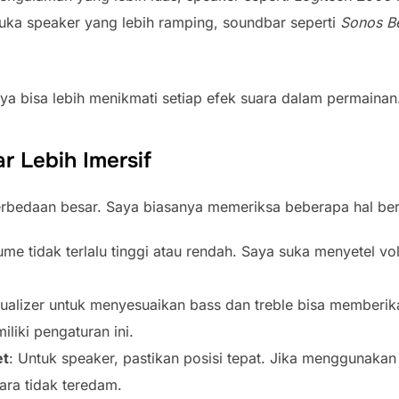
 suka speaker yang lebih ramping, soundbar seperti
Sonos B
ya bisa lebih menikmati setiap efek suara dalam permainan
r Lebih Imersif
rbedaan besar. Saya biasanya memeriksa beberapa hal ber
lume tidak terlalu tinggi atau rendah. Saya suka menyetel v
alizer untuk menyesuaikan bass dan treble bisa memberik
liki pengaturan ini.
et
: Untuk speaker, pastikan posisi tepat. Jika menggunaka
ara tidak teredam.