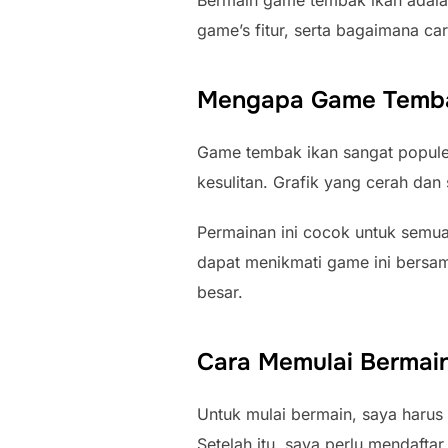
game’s fitur, serta bagaimana ca
Mengapa Game Tembak
Game tembak ikan sangat popule
kesulitan. Grafik yang cerah da
Permainan ini cocok untuk semua
dapat menikmati game ini bersa
besar.
Cara Memulai Bermai
Untuk mulai bermain, saya harus 
Setelah itu, saya perlu mendafta