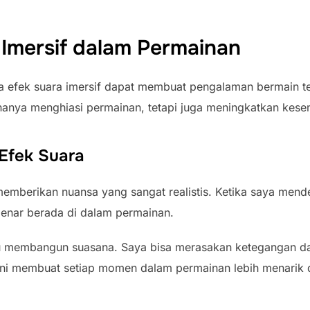
 Imersif dalam Permainan
 efek suara imersif dapat membuat pengalaman bermain te
 hanya menghiasi permainan, tetapi juga meningkatkan kes
 Efek Suara
memberikan nuansa yang sangat realistis. Ketika saya mend
enar berada di dalam permainan.
u membangun suasana. Saya bisa merasakan ketegangan d
Ini membuat setiap momen dalam permainan lebih menarik 