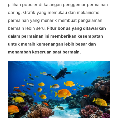
pilihan populer di kalangan penggemar permainan
daring. Grafik yang memukau dan mekanisme
permainan yang menarik membuat pengalaman
bermain lebih seru.
Fitur bonus yang ditawarkan
dalam permainan ini memberikan kesempatan
untuk meraih kemenangan lebih besar dan
menambah keseruan saat bermain.