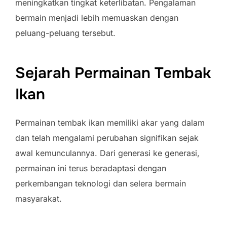
meningkatkan tingkat keterlibatan. Pengalaman
bermain menjadi lebih memuaskan dengan
peluang-peluang tersebut.
Sejarah Permainan Tembak
Ikan
Permainan tembak ikan memiliki akar yang dalam
dan telah mengalami perubahan signifikan sejak
awal kemunculannya. Dari generasi ke generasi,
permainan ini terus beradaptasi dengan
perkembangan teknologi dan selera bermain
masyarakat.