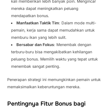
kali memberikan lebih banyak poin. Mengincar
mereka dapat meningkatkan peluang
mendapatkan bonus.
Manfaatkan Taktik Tim
: Dalam mode multi-
pemain, kerja sama dapat memudahkan untuk
memburu ikan yang lebih sulit.
Bersabar dan Fokus
: Menembak dengan
terburu-buru bisa mengakibatkan kehilangan
peluang bonus. Memilih waktu yang tepat untuk
menembak sangat penting.
Penerapan strategi ini memungkinkan pemain untuk
memaksimalkan keberuntungan mereka.
Pentingnya Fitur Bonus bagi