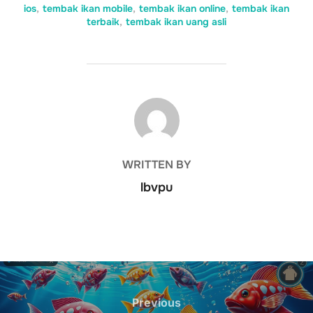
ios
,
tembak ikan mobile
,
tembak ikan online
,
tembak ikan
terbaik
,
tembak ikan uang asli
POST AUTHOR
WRITTEN BY
lbvpu
Post
navigation
Previous
Previous