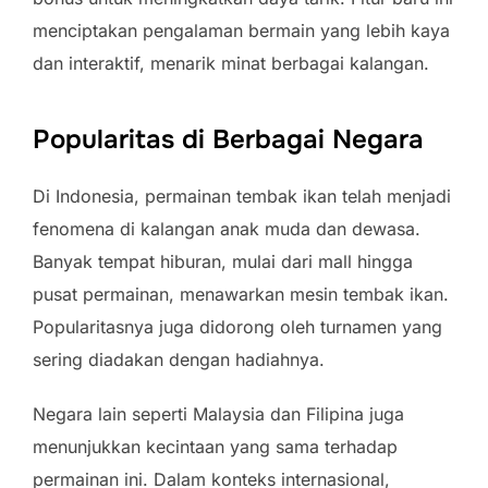
menciptakan pengalaman bermain yang lebih kaya
dan interaktif, menarik minat berbagai kalangan.
Popularitas di Berbagai Negara
Di Indonesia, permainan tembak ikan telah menjadi
fenomena di kalangan anak muda dan dewasa.
Banyak tempat hiburan, mulai dari mall hingga
pusat permainan, menawarkan mesin tembak ikan.
Popularitasnya juga didorong oleh turnamen yang
sering diadakan dengan hadiahnya.
Negara lain seperti Malaysia dan Filipina juga
menunjukkan kecintaan yang sama terhadap
permainan ini. Dalam konteks internasional,