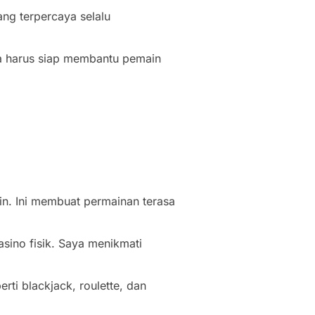
ang terpercaya selalu
a harus siap membantu pemain
in. Ini membuat permainan terasa
sino fisik. Saya menikmati
ti blackjack, roulette, dan