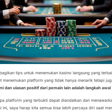
mbagikan tips untuk menemukan kasino langsung yang terba
at menemukan platform yang tidak hanya menarik tetapi ju
mi dan ulasan positif dari pemain lain adalah langkah awal
pa platform yang terbukti dapat diandalkan dan menawar
ni, saya harap kita semua bisa lebih percaya diri saat me