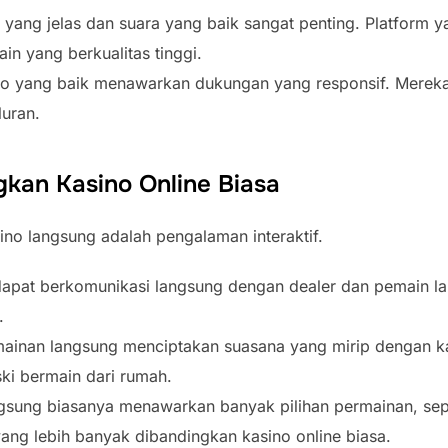
yang jelas dan suara yang baik sangat penting. Platform y
 yang berkualitas tinggi.
no yang baik menawarkan dukungan yang responsif. Merek
luran.
kan Kasino Online Biasa
ino langsung adalah pengalaman interaktif.
dapat berkomunikasi langsung dengan dealer dan pemain la
.
mainan langsung menciptakan suasana yang mirip dengan ka
ki bermain dari rumah.
ngsung biasanya menawarkan banyak pilihan permainan, seper
yang lebih banyak dibandingkan kasino online biasa.