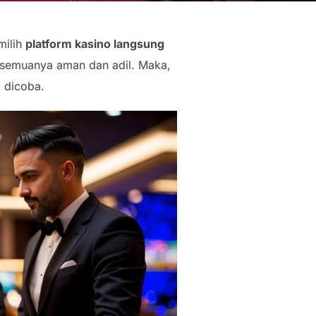
milih
platform kasino langsung
 semuanya aman dan adil. Maka,
 dicoba.