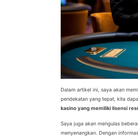
Dalam artikel ini, saya akan me
pendekatan yang tepat, kita dap
kasino yang memiliki lisensi res
Saya juga akan mengulas bebera
menyenangkan. Dengan informasi i