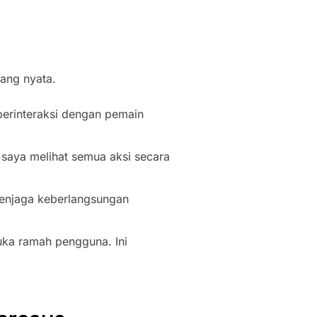
ang nyata.
 berinteraksi dengan pemain
 saya melihat semua aksi secara
menjaga keberlangsungan
ka ramah pengguna. Ini