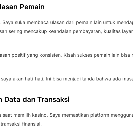
lasan Pemain
g. Saya suka membaca ulasan dari pemain lain untuk menda
san sering mencakup keandalan pembayaran, kualitas lay
san positif yang konsisten. Kisah sukses pemain lain bisa
 saya akan hati-hati. Ini bisa menjadi tanda bahwa ada masa
 Data dan Transaksi
s saat memilih kasino. Saya memastikan platform mengguna
transaksi finansial.