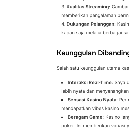
Kualitas Streaming
: Gambar 
memberikan pengalaman bermain
Dukungan Pelanggan
: Kasi
kapan saja melalui berbagai sa
Keunggulan Dibanding
Salah satu keunggulan utama kas
Interaksi Real-Time
: Saya 
lebih nyata dan menyenangkan
Sensasi Kasino Nyata
: Per
mendapatkan vibes kasino mes
Beragam Game
: Kasino la
poker. Ini memberikan variasi 