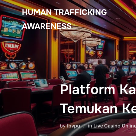
Skip
HUMAN TRAFFICKING
to
content
AWARENESS
Platform K
Temukan Ke
by
lbvpu
in
Live Casino Onlin