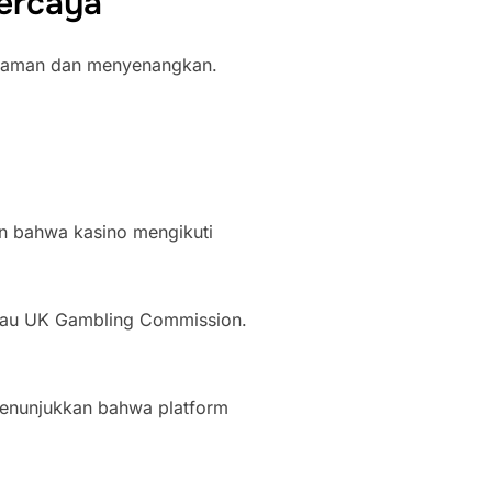
ercaya
ng aman dan menyenangkan.
an bahwa kasino mengikuti
 atau UK Gambling Commission.
menunjukkan bahwa platform