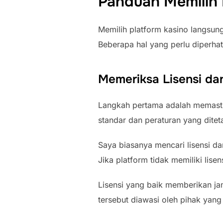
Panduan Memilih 
Memilih platform kasino langsu
Beberapa hal yang perlu diperhat
Memeriksa Lisensi da
Langkah pertama adalah memastik
standar dan peraturan yang ditet
Saya biasanya mencari lisensi d
Jika platform tidak memiliki lisen
Lisensi yang baik memberikan ja
tersebut diawasi oleh pihak yan