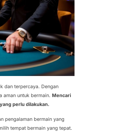
ik dan terpercaya. Dengan
ga aman untuk bermain.
Mencari
 yang perlu dilakukan.
kan pengalaman bermain yang
milih tempat bermain yang tepat.