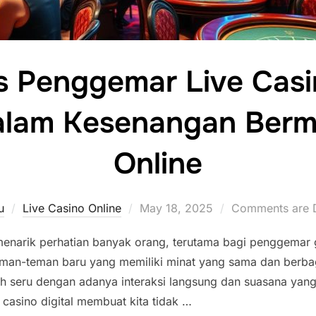
 Penggemar Live Casin
alam Kesenangan Berm
Online
Posted
u
Live Casino Online
May 18, 2025
Comments are 
on
 menarik perhatian banyak orang, terutama bagi penggemar 
man-teman baru yang memiliki minat yang sama dan berbagi
bih seru dengan adanya interaksi langsung dan suasana ya
casino digital membuat kita tidak …