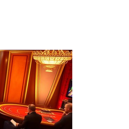
IVE CASINO DIGITAL: BERSATU DALAM KESENANGAN BERMAIN C