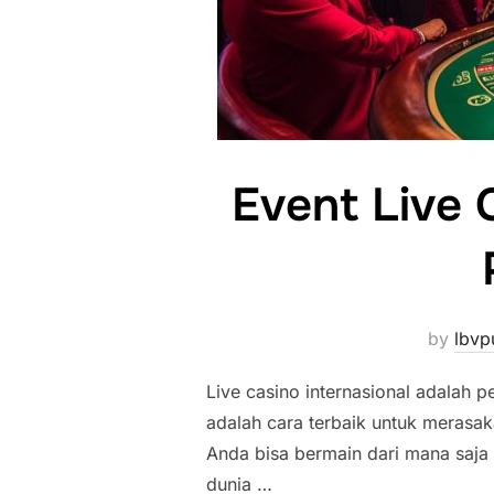
Event Live 
by
lbvp
Live casino internasional adalah
adalah cara terbaik untuk merasak
Anda bisa bermain dari mana saja 
dunia …