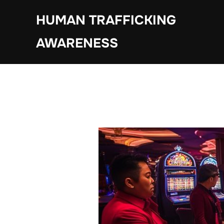
Skip
HUMAN TRAFFICKING
to
content
AWARENESS