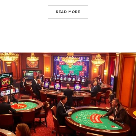
“KOMUNITAS PENGGEMAR L
READ MORE