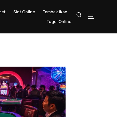
Search
bet
Slot Online
Tembak Ikan
TOGGLE S
for:
Togel Online