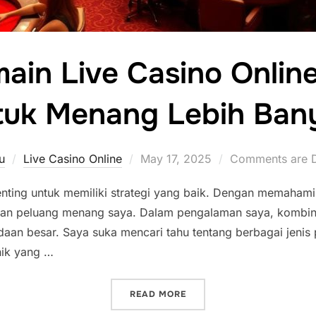
ain Live Casino Online
tuk Menang Lebih Ban
Posted
u
Live Casino Online
May 17, 2025
Comments are D
on
penting untuk memiliki strategi yang baik. Dengan memahami
tkan peluang menang saya. Dalam pengalaman saya, kombin
an besar. Saya suka mencari tahu tentang berbagai jenis 
nik yang …
“STRATEGI BERMAIN LIVE 
READ MORE