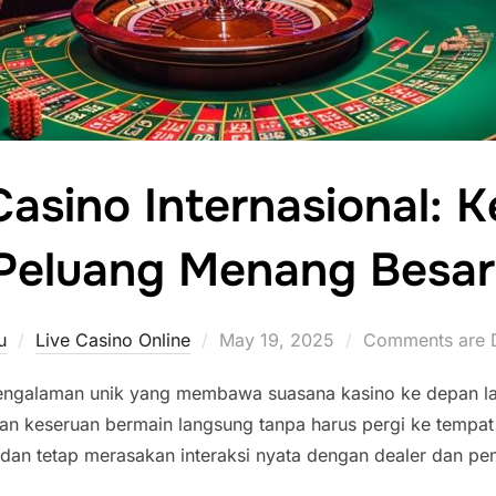
Casino Internasional: 
Peluang Menang Besar
Posted
u
Live Casino Online
May 19, 2025
Comments are 
on
 pengalaman unik yang membawa suasana kasino ke depan l
an keseruan bermain langsung tanpa harus pergi ke tempat f
dan tetap merasakan interaksi nyata dengan dealer dan pem