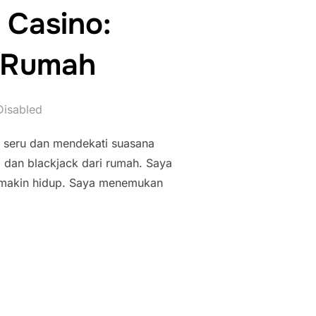
 Casino:
i Rumah
isabled
g seru dan mendekati suasana
, dan blackjack dari rumah. Saya
semakin hidup. Saya menemukan
KTIF LIVE CASINO: PENGALAMAN SERU BERMAIN DI RUMAH”