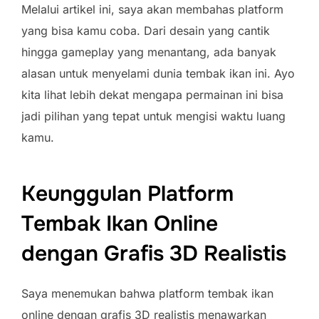
Melalui artikel ini, saya akan membahas platform
yang bisa kamu coba. Dari desain yang cantik
hingga gameplay yang menantang, ada banyak
alasan untuk menyelami dunia tembak ikan ini. Ayo
kita lihat lebih dekat mengapa permainan ini bisa
jadi pilihan yang tepat untuk mengisi waktu luang
kamu.
Keunggulan Platform
Tembak Ikan Online
dengan Grafis 3D Realistis
Saya menemukan bahwa platform tembak ikan
online dengan grafis 3D realistis menawarkan