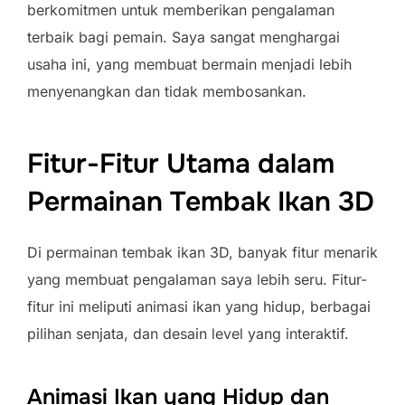
berkomitmen untuk memberikan pengalaman
terbaik bagi pemain. Saya sangat menghargai
usaha ini, yang membuat bermain menjadi lebih
menyenangkan dan tidak membosankan.
Fitur-Fitur Utama dalam
Permainan Tembak Ikan 3D
Di permainan tembak ikan 3D, banyak fitur menarik
yang membuat pengalaman saya lebih seru. Fitur-
fitur ini meliputi animasi ikan yang hidup, berbagai
pilihan senjata, dan desain level yang interaktif.
Animasi Ikan yang Hidup dan