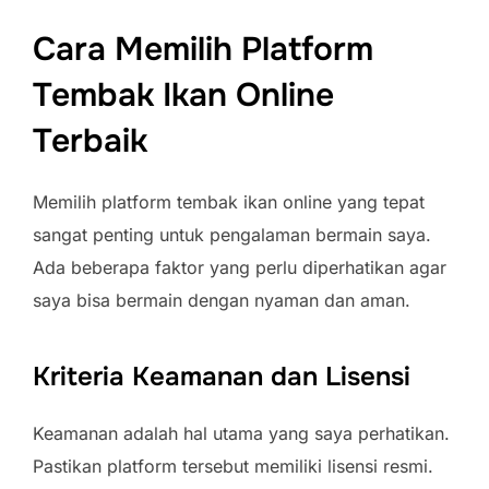
Cara Memilih Platform
Tembak Ikan Online
Terbaik
Memilih platform tembak ikan online yang tepat
sangat penting untuk pengalaman bermain saya.
Ada beberapa faktor yang perlu diperhatikan agar
saya bisa bermain dengan nyaman dan aman.
Kriteria Keamanan dan Lisensi
Keamanan adalah hal utama yang saya perhatikan.
Pastikan platform tersebut memiliki lisensi resmi.